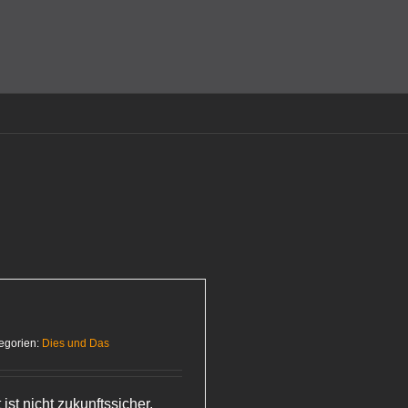
amit einverstanden, dass Cookies gesetzt werden.
Super!
egorien:
Dies und Das
ist nicht zukunftssicher.