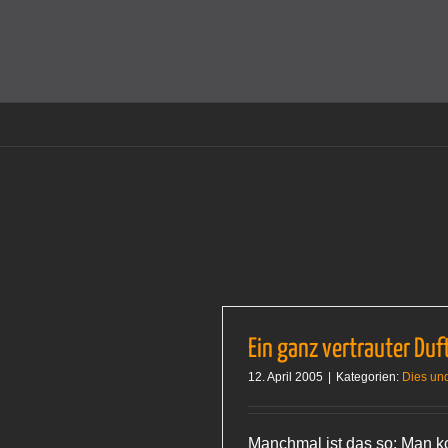
Zum
Inhalt
Cookies helfen auf auf dieser Seite bei der Bereitstellun
springen
Ein ganz vertrauter Duf
12. April 2005
|
Kategorien:
Dies un
Manchmal ist das so: Man k