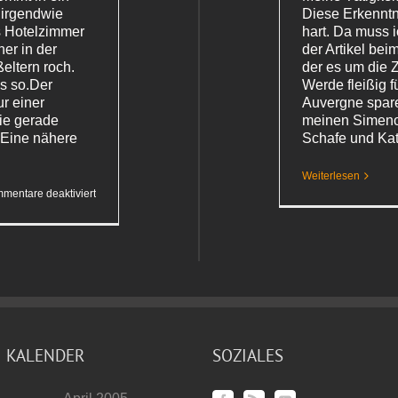
 irgendwie
Diese Erkenntni
as Hotelzimmer
hart. Da muss 
her in der
der Artikel bei
ltern roch.
der es um die 
s so.Der
Werde fleißig f
r einer
Auvergne spar
ie gerade
meinen Simeno
 Eine nähere
Schafe und Ka
Weiterlesen
für
mentare deaktiviert
Ein
ganz
vertrauter
Duft
KALENDER
SOZIALES