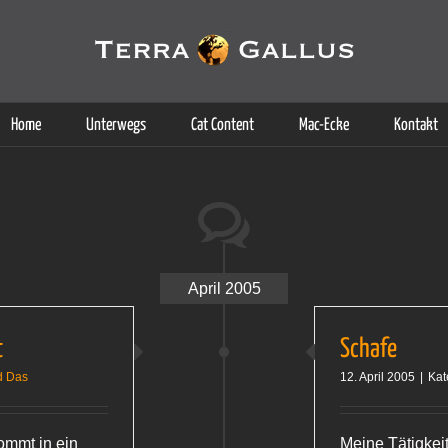
g der Dienste. Durch die Nutzung dieser Webseite erklären Sie sich d
Weitere Informationen
Home
Unterwegs
Cat Content
Mac-Ecke
Kontakt
April 2005
t
Schafe
d Das
12. April 2005
|
Kat
ommt in ein
Meine Tätigkeit 