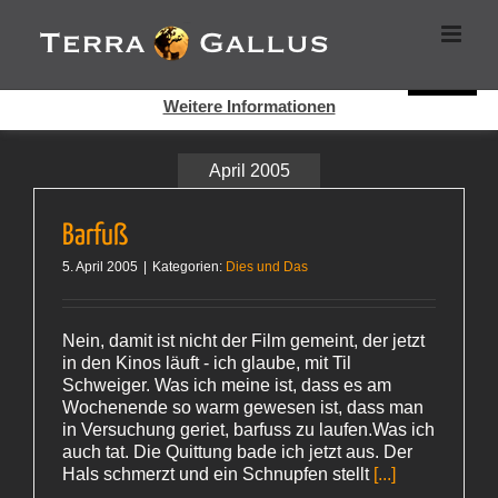
Zum
Cookies helfen auf auf dieser Seite bei der Bereitstellung der
Inhalt
Dienste. Durch die Nutzung dieser Webseite erklären Sie sich
springen
damit einverstanden, dass Cookies gesetzt werden.
Super!
Weitere Informationen
April 2005
Barfuß
5. April 2005
|
Kategorien:
Dies und Das
Nein, damit ist nicht der Film gemeint, der jetzt
in den Kinos läuft - ich glaube, mit Til
Schweiger. Was ich meine ist, dass es am
Wochenende so warm gewesen ist, dass man
in Versuchung geriet, barfuss zu laufen.Was ich
auch tat. Die Quittung bade ich jetzt aus. Der
Hals schmerzt und ein Schnupfen stellt
[...]