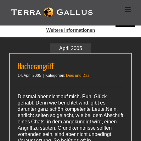
Zum
Cookies helfen auf auf dieser Seite bei der Bereitstellung der
Inhalt
Dienste. Durch die Nutzung dieser Webseite erklären Sie sich
springen
damit einverstanden, dass Cookies gesetzt werden.
Super!
Weitere Informationen
April 2005
Hackerangriff
14. April 2005
|
Kategorien:
Dies und Das
Diesmal aber nicht auf mich. Puh, Glück
gehabt. Denn wie berichtet wird, gibt es
darunter ganz schön kompetente Leute.Nein,
ehrlich: selten so gelacht, wie bei dem Abschrift
eines Chats, in dem angekündigt wird, einen
Angriff zu starten. Grundkenntnisse sollten
vorhanden sein, sind aber nicht unbedingt
Voraussetzung. So heißt es oft in