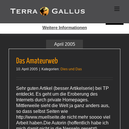
Zum
Cookies helfen auf auf dieser Seite bei der Bereitstellung der
Inhalt
Dienste. Durch die Nutzung dieser Webseite erklären Sie sich
springen
damit einverstanden, dass Cookies gesetzt werden.
Super!
Weitere Informationen
April 2005
Das Amateurweb
10. April 2005
|
Kategorien:
Dies und Das
Sehr guten Artikel (besser Artikelserie) bei TP
entdeckt. Es geht um die Eroberung des
Internets durch private Homepages.
Mittlerweile sieht die Welt ja ganz anders aus,
so dass selbst Seiten wie
http://www.muellseite.de nicht mehr soooo viel
Arbeit haben.Die Autorin (hoffentlich habe ich
mich damit nicht in die Nesseln gesetzt)