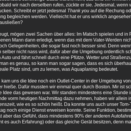
obald wir nach derselben rufen, zückte er sie. Jedesmal, wenn w
cken. Schreibt er jetzt jedesmal
Thank you
auf die Rechung ode
ng begleichen werden. Vielleicht hat er uns wirklich angesehen
 ausließen?
zeugt, mögen zwei Sachen über alles: Im Matsch spielen und in
senen Mann dann erledigt, wenn das mit dem Vater-Werden nicht
noch Gelegenheiten, die sogar fast noch besser sind. Denn wenn
n selber nicht nass wird, dafür aber die Umgebung ordentlich 
im Auto und fährt schnell durch eine Pfütze. Wetter und Straßen
man es genau, so kann man sogar sagen, dass es sich überhaup
ideale Platz sind, um zu lernen, was Aquaplaning bedeutet.
 kam uns die Idee noch ein Outlet-Center in der Umgebung vo
r hieße. Dafür mussten wir einmal quer durch Boston. Mir ist 
de Idee das gewesen war. Wir standen mindestens eine Stunde 
unde vorm heutigen Nachmittag dazu nehmen, haben wir allein i
szeit, wie es so schön heißt. Da konnte uns auch unser Tom-T
ag noch einige Dienst erweisen konnte. Seine Funktion, bestim
t aber das Gefühl, dass mindestens 90% der anderen Autofahre
 es auch Erfahrung) oder das gleiche Gerät besitzen, denn man 