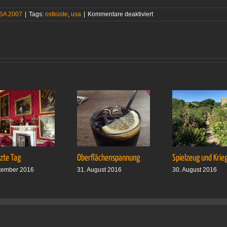
für
SA 2007
|
Tags:
ostküste
,
usa
|
Kommentare deaktiviert
Lichter
der
Tankstellen
tzte Tag
Oberflächenspannung
Spielzeug und Krie
tember 2016
31. August 2016
30. August 2016