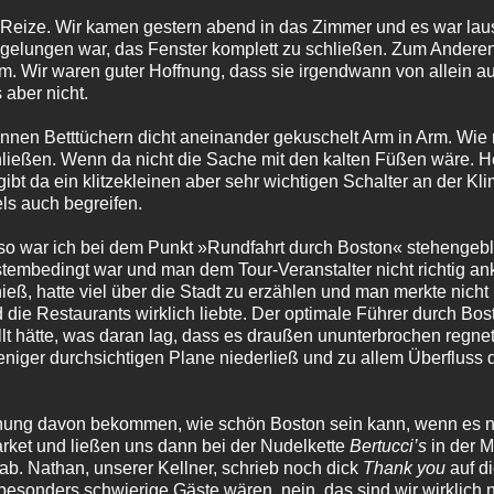
e Reize. Wir kamen gestern abend in das Zimmer und es war lau
 gelungen war, das Fenster komplett zu schließen. Zum Anderen
m. Wir waren guter Hoffnung, dass sie irgendwann von allein a
 aber nicht.
ünnen Betttüchern dicht aneinander gekuschelt Arm in Arm. Wi
ießen. Wenn da nicht die Sache mit den kalten Füßen wäre. He
 da ein klitzekleinen aber sehr wichtigen Schalter an der Kli
ls auch begreifen.
so war ich bei dem Punkt »Rundfahrt durch Boston« stehengebli
stembedingt war und man dem Tour-Veranstalter nicht richtig ankr
ieß, hatte viel über die Stadt zu erzählen und man merkte nich
 die Restaurants wirklich liebte. Der optimale Führer durch Bo
ollt hätte, was daran lag, dass es draußen ununterbrochen regne
niger durchsichtigen Plane niederließ und zu allem Überfluss 
nung davon bekommen, wie schön Boston sein kann, wenn es ni
rket und ließen uns dann bei der Nudelkette
Bertucci’s
in der 
ab. Nathan, unserer Kellner, schrieb noch dick
Thank you
auf d
 besonders schwierige Gäste wären, nein, das sind wir wirklich n