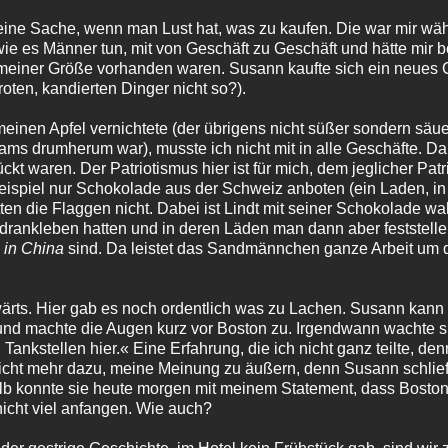
feine Sache, wenn man Lust hat, was zu kaufen. Die war mir wä
wie es Männer tun, mit von Geschäft zu Geschäft und hätte mir
in meiner Größe vorhanden waren. Susann kaufte sich ein neues 
oten, kandierten Dinger nicht so?).
inen Apfel vernichtete (der übrigens nicht süßer sondern säue
ms drumherum war), musste ich nicht mit in alle Geschäfte. Da f
 waren. Der Patriotismus hier ist für mich, dem jeglicher Pat
Beispiel nur Schokolade aus der Schweiz anboten (ein Laden, i
en die Flaggen nicht. Dabei ist Lindt mit seiner Schokolade wahr
 drankleben hatten und in deren Läden man dann aber feststell
in China
sind. Da leistet das Sandmännchen ganze Arbeit um
rts. Hier gab es noch ordentlich was zu Lachen. Susann kann 
 und machte die Augen kurz vor Boston zu. Irgendwann wachte si
ankstellen hier.« Eine Erfahrung, die ich nicht ganz teilte, den
nicht mehr dazu, meine Meinung zu äußern, denn Susann schlief
alb konnte sie heute morgen mit meinem Statement, dass Bost
nicht viel anfangen. Wie auch?