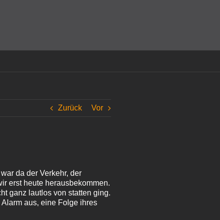
amit einverstanden, dass Cookies gesetzt werden.
Super!
Zurück
Vor
 war da der Verkehr, der
 wir erst heute herausbekommen.
t ganz lautlos von statten ging.
 Alarm aus, eine Folge ihres