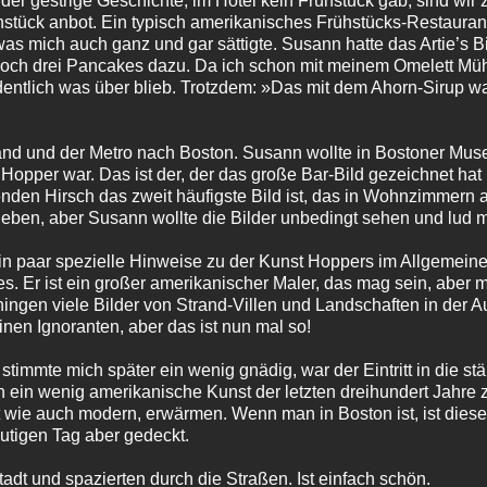
er gestrige Geschichte, im Hotel kein Frühstück gab, sind wir z
tück anbot. Ein typisch amerikanisches Frühstücks-Restaurant.
 mich auch ganz und gar sättigte. Susann hatte das Artie’s Bi
noch drei Pancakes dazu. Da ich schon mit meinem Omelett Mühe
ntlich was über blieb. Trotzdem: »Das mit dem Ahorn-Sirup war
and und der Metro nach Boston. Susann wollte in Bostoner Muse
opper war. Das ist der, der das große Bar-Bild gezeichnet hat
den Hirsch das zweit häufigste Bild ist, das in Wohnzimmern anzu
gegeben, aber Susann wollte die Bilder unbedingt sehen und lud m
n paar spezielle Hinweise zu der Kunst Hoppers im Allgemeine
es. Er ist ein großer amerikanischer Maler, das mag sein, aber m
ngen viele Bilder von Strand-Villen und Landschaften in der Aus
nen Ignoranten, aber das ist nun mal so!
 stimmte mich später ein wenig gnädig, war der Eintritt in die s
in wenig amerikanische Kunst der letzten dreihundert Jahre 
t wie auch modern, erwärmen. Wenn man in Boston ist, ist die
utigen Tag aber gedeckt.
tadt und spazierten durch die Straßen. Ist einfach schön.