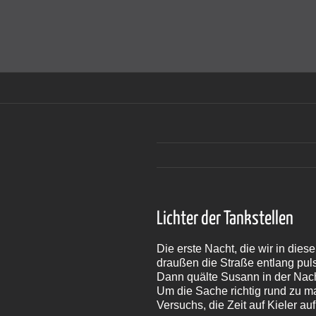
Zum
Inhalt
Cookies helfen auf auf dieser Seite bei der Bereitstellun
springen
Lichter der Tankstellen
Die erste Nacht, die wir in dies
draußen die Straße entlang puls
Dann quälte Susann in der Nacht
Um die Sache richtig rund zu m
Versuchs, die Zeit auf Kieler a