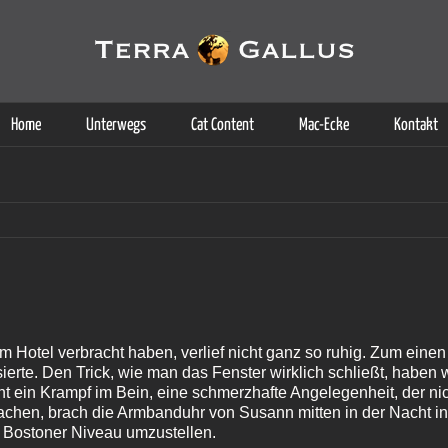
g der Dienste. Durch die Nutzung dieser Webseite erklären Sie sich d
Weitere Informationen
Home
Unterwegs
Cat Content
Mac-Ecke
Kontakt
em Hotel verbracht haben, verlief nicht ganz so ruhig. Zum einen
ierte. Den Trick, wie man das Fenster wirklich schließt, haben
 ein Krampf im Bein, eine schmerzhafte Angelegenheit, der nich
achen, brach die Armbanduhr von Susann mitten in der Nacht in
uf Bostoner Niveau umzustellen.