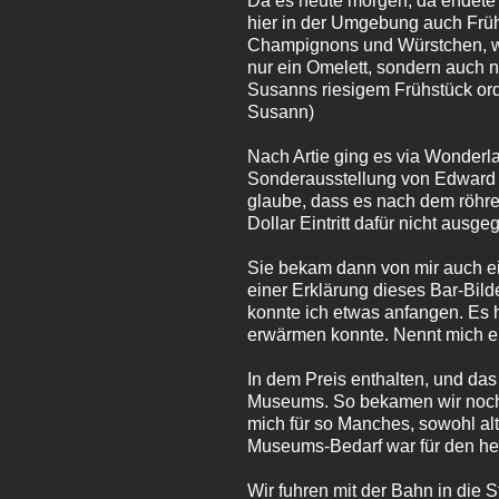
Da es heute morgen, da endete d
hier in der Umgebung auch Frühs
Champignons und Würstchen, was
nur ein Omelett, sondern auch 
Susanns riesigem Frühstück orde
Susann)
Nach Artie ging es via Wonderl
Sonderausstellung von Edward H
glaube, dass es nach dem röhren
Dollar Eintritt dafür nicht aus
Sie bekam dann von mir auch ei
einer Erklärung dieses Bar-Bild
konnte ich etwas anfangen. Es hi
erwärmen konnte. Nennt mich ei
In dem Preis enthalten, und das
Museums. So bekamen wir noch e
mich für so Manches, sowohl al
Museums-Bedarf war für den he
Wir fuhren mit der Bahn in die S