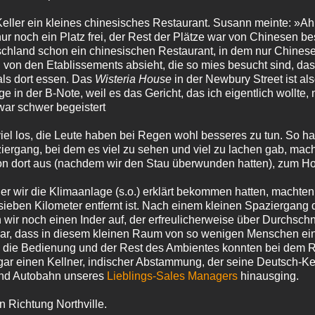
eller ein kleines chinesisches Restaurant. Susann meinte: »Ah,
nur noch ein Platz frei, der Rest der Plätze war von Chinesen be
schland schon ein chinesischen Restaurant, in dem nur Chinese
on den Etablissements absieht, die so mies besucht sind, das
ls dort essen. Das
Wisteria House
in der Newbury Street ist al
in der B‑Note, weil es das Gericht, das ich eigentlich wollte,
ar schwer begeistert
iel los, die Leute haben bei Regen wohl besseres zu tun. So ha
ergang, bei dem es viel zu sehen und viel zu lachen gab, mac
n dort aus (nachdem wir den Stau überwunden hatten), zum Ho
der wir die Klimaanlage (s.o.) erklärt bekommen hatten, machte
eben Kilometer entfernt ist. Nach einem kleinen Spaziergang d
wir noch einen Inder auf, der erfreulicherweise über Durchschn
 war, dass in diesem kleinen Raum von so wenigen Menschen ein
, die Bedienung und der Rest des Ambientes konnten bei dem 
gar einen Kellner, indischer Abstammung, der seine Deutsch-Ke
 und Autobahn unseres
Lieblings-Sales Managers
hinausging.
 Richtung Northville.