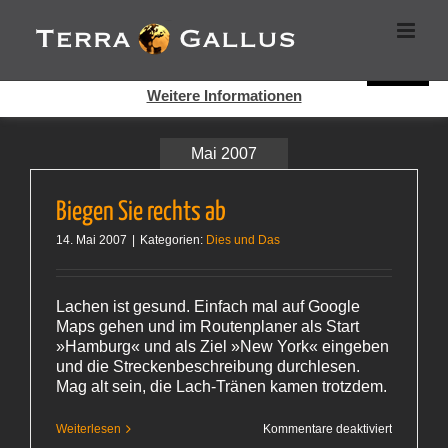
Zum
Cookies helfen auf auf dieser Seite bei der Bereitstellung der
Inhalt
Dienste. Durch die Nutzung dieser Webseite erklären Sie sich
springen
damit einverstanden, dass Cookies gesetzt werden.
Super!
Weitere Informationen
Mai 2007
Biegen Sie rechts ab
14. Mai 2007
|
Kategorien:
Dies und Das
Lachen ist gesund. Einfach mal auf Google
Maps gehen und im Routenplaner als Start
»Hamburg« und als Ziel »New York« eingeben
und die Streckenbeschreibung durchlesen.
Mag alt sein, die Lach-Tränen kamen trotzdem.
für
Weiterlesen
Kommentare deaktiviert
Biegen