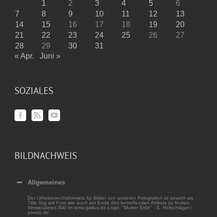
1
2
3
4
5
6
7
8
9
10
11
12
13
14
15
16
17
18
19
20
21
22
23
24
25
26
27
28
29
30
31
« Apr.
Juni »
SOZIALES
BILDNACHWEIS
Allgemeines
Der Urheberrechtshinweis für Bilder von anderen Fotografen ist sowohl als
Title-Tag am Foto wie auch am Ende des betreffenden Artikels zu finden.
Verwendetes Bild im terra-gallus.de-Logo: "Mutter Erde" - S. Hofschläger /
pixelio.de