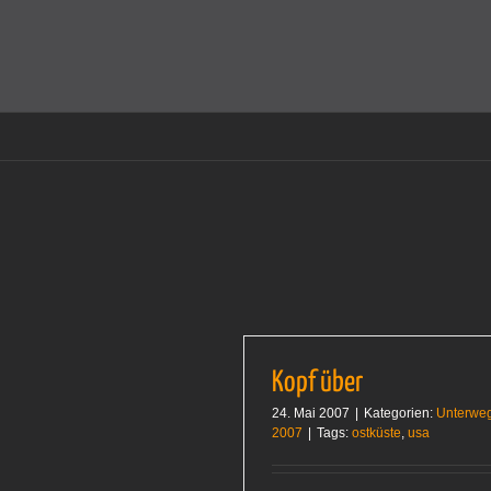
Zum
Inhalt
Cookies helfen auf auf dieser Seite bei der Bereitstellun
springen
Kopf über
24. Mai 2007
|
Kategorien:
Unterwe
2007
|
Tags:
ostküste
,
usa