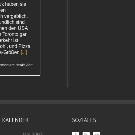
ck haben sie
den
h vergeblich.
undlich sind
chen den USA
 Toronto gar
rkehr ist
ohl, und Pizza
zza-Größen
[...]
für
mentare deaktiviert
Kopf
über
KALENDER
SOZIALES
Mai 2007