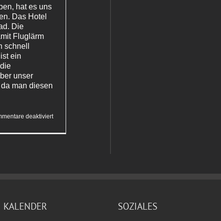
ben, hat es uns
gen. Das Hotel
oad. Die
amit Fluglärm
h schnell
ist ein
 die
über unser
, da man diesen
für
mentare deaktiviert
Von
oben herab
KALENDER
SOZIALES