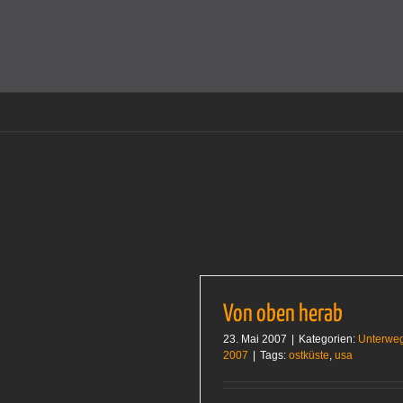
Zum
Inhalt
Cookies helfen auf auf dieser Seite bei der Bereitstellun
springen
Von oben herab
23. Mai 2007
|
Kategorien:
Unterwe
2007
|
Tags:
ostküste
,
usa