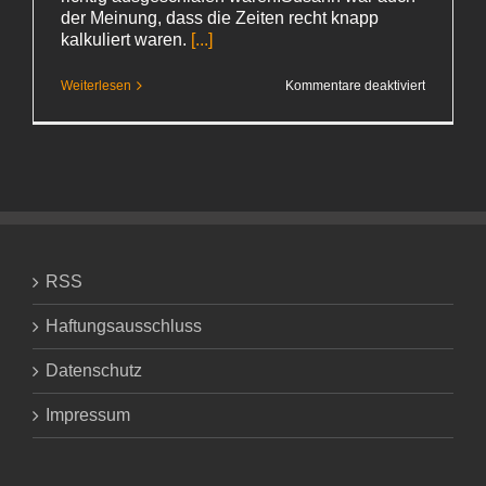
der Meinung, dass die Zeiten recht knapp
kalkuliert waren.
[...]
für
Weiterlesen
Kommentare deaktiviert
Angekom
und
fast
abgesoffe
RSS
Haftungsausschluss
Datenschutz
Impressum