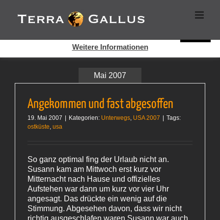
Zum
Cookies helfen auf auf dieser Seite bei der Bereitstellung der
Inhalt
Dienste. Durch die Nutzung dieser Webseite erklären Sie sich
springen
damit einverstanden, dass Cookies gesetzt werden.
Super!
Weitere Informationen
Mai 2007
Angekommen und fast abgesoffen
19. Mai 2007
|
Kategorien:
Unterwegs
,
USA 2007
|
Tags:
ostküste
,
usa
So ganz optimal fing der Urlaub nicht an.
Susann kam am Mittwoch erst kurz vor
Mitternacht nach Hause und offizielles
Aufstehen war dann um kurz vor vier Uhr
angesagt. Das drückte ein wenig auf die
Stimmung. Abgesehen davon, dass wir nicht
richtig ausgeschlafen waren.Susann war auch