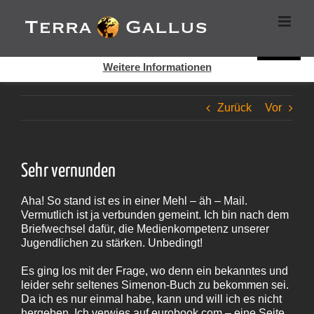
Zum
Cookies helfen auf auf dieser Seite bei der Bereitstellung der
Inhalt
Dienste. Durch die Nutzung dieser Webseite erklären Sie sich
springen
damit einverstanden, dass Cookies gesetzt werden.
Super!
Weitere Informationen
Zurück
Vor
Sehr vernunden
Aha! So stand ist es in einer Mehl – äh – Mail.
Vermutlich ist ja verbunden gemeint. Ich bin nach dem
Briefwechsel dafür, die Medienkompetenz unserer
Jugendlichen zu stärken. Unbedingt!
Es ging los mit der Frage, wo denn ein bekanntes und
leider sehr seltenes Simenon-Buch zu bekommen sei.
Da ich es nur einmal habe, kann und will ich es nicht
hergeben. Ich verwies auf eurobook.com – eine Seite,