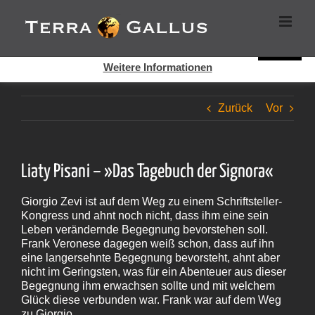
Zum
Cookies helfen auf auf dieser Seite bei der Bereitstellung der
Inhalt
Dienste. Durch die Nutzung dieser Webseite erklären Sie sich
springen
damit einverstanden, dass Cookies gesetzt werden.
Super!
Weitere Informationen
Zurück
Vor
Liaty Pisani – »Das Tagebuch der Signora«
Giorgio Zevi ist auf dem Weg zu einem Schriftsteller-
Kongress und ahnt noch nicht, dass ihm eine sein
Leben verändernde Begegnung bevorstehen soll.
Frank Veronese dagegen weiß schon, dass auf ihn
eine langersehnte Begegnung bevorsteht, ahnt aber
nicht im Geringsten, was für ein Abenteuer aus dieser
Begegnung ihm erwachsen sollte und mit welchem
Glück diese verbunden war. Frank war auf dem Weg
zu Giorgio.