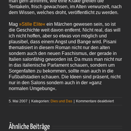
man gern annimmt, wie eine Krake greifen die
Tentakeln, frisch gewachsen, im Alten verwurzelt, nach
dem Wissen, welches droht, veröffentlicht zu werden.
Mag
»Stille Elite«
ein Märchen gewesen sein, so ist
die Geschichte weit davon entfernt. Nicht real, das will
ich nicht hoffen, aber so etwas von möglich und
plausibel, dass einem Angst und Bange wird. Pisani
thematisiert in diesem Roman nicht nur den alten
sondern auch den neuen Faschismus, der gerade in
Italien salonfähig geworden ist. Da muss man nicht nur
in das italienische Parlament schauen, sondern um
Sorgenfalten zu bekommen, sollte man auch in die
Fußballstadien schauen. Die Ideen sind präsent, nicht
nur in den Salons sondern auch in der »ganz
normalen Umgebung«.
für
5. Mai 2007
|
Kategorien:
Dies und Das
|
Kommentare deaktiviert
Liaty
Pisani
–
»Das
Tagebuch
Ähnliche Beiträge
der