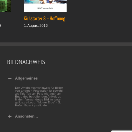
Kickstarter 8 – Hoffnung
Drei plus drei
6
1. August 2016
1. Oktober 2016
BILDNACHWEIS
Allgemeines
Der Urheberrechtshinweis für Bilder
von anderen Fotografen ist sowohl
als Title-Tag am Foto wie auch am
Ende des betreffenden Artikels zu
finden. Verwendetes Bild im terra-
gallus.de-Logo: "Mutter Erde" - S.
Hofschläger / pixelio.de
Ansonsten...