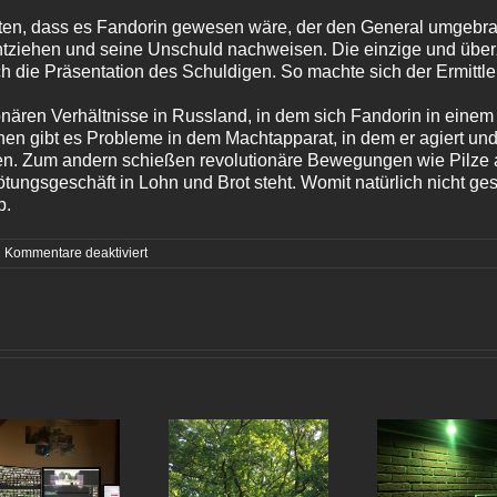
gten, dass es Fandorin gewesen wäre, der den General umgebra
entziehen und seine Unschuld nachweisen. Die einzige und übe
h die Präsentation des Schuldigen. So machte sich der Ermittler
ionären Verhältnisse in Russland, in dem sich Fandorin in einem 
inen gibt es Probleme in dem Machtapparat, in dem er agiert u
ren. Zum andern schießen revolutionäre Bewegungen wie Pilze 
tungsgeschäft in Lohn und Brot steht. Womit natürlich nicht ge
b.
für
Kommentare deaktiviert
Boris
Akunin
–
»Der
Tote
im
Salonwagen«