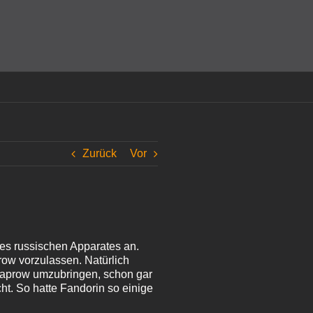
amit einverstanden, dass Cookies gesetzt werden.
Super!
Zurück
Vor
des russischen Apparates an.
ow vorzulassen. Natürlich
haprow umzubringen, schon gar
ht. So hatte Fandorin so einige