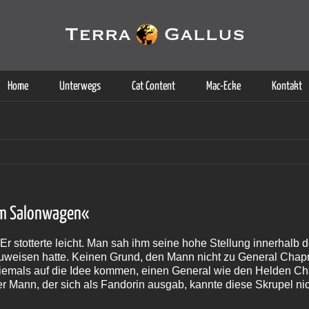
g der Dienste. Durch die Nutzung dieser Webseite erklären Sie sich d
Weitere Informationen
Home
Unterwegs
Cat Content
Mac-Ecke
Kontakt
 im Salonwagen«
r stotterte leicht. Man sah ihm seine hohe Stellung innerhalb 
uweisen hatte. Keinen Grund, den Mann nicht zu General Chapr
iemals auf die Idee kommen, einen General wie den Helden C
 Mann, der sich als Fandorin ausgab, kannte diese Skrupel nic