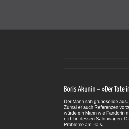
Zum
Inhalt
Cookies helfen auf auf dieser Seite bei der Bereitstellun
springen
Boris Akunin – »Der Tote
Der Mann sah grundsolide aus. E
Zumal er auch Referenzen vorz
würde ein Mann wie Fandorin n
nicht in dessen Salonwagen. Der
Probleme am Hals.