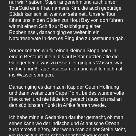
nur wir 7 saßen. Super angenehm und auch unser
TourGuid eine Frau namens Kim, die auch gebürtige
Südafrikanisch ist, war war sehr nett. Unsere Tour
führte uns in den Süden zur Hout Bay von dort fuhren
wir mit einem Schiff zur Besichtigung einer
Robbeninsel, danach ging es weiter in ein
Naturreservate in dem es Pinguine zu bestaunen gab.
Vorher kehrten wir für einen kleinen Stopp noch in
einem Restaurant ein, bis auf Petar nutzten alle die
Gelegenheit etwas zu essen, er ging ins Wasser, war
er doch nur 8 Tage insgesamt da und wollte nochmal
ins Wasser springen.
Danach ging es dann zum Kap der Guten Hoffnung
und dann weiter zum Cape Point, beides wundervolle
Fleckchen und nie hätte ich gedacht dass ich mal an
den südlichsten Punkt in Afrika fahren werde.
Ich habe mir nie Gedanken darüber gemacht, ob man
sehen kann wo der Indische und Atlantische Ozean
zusammen fließen, aber wenn man an der Stelle steht,
wo sie es tun ist es schon sehr beeindruckend.