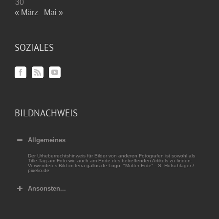
30
« März
Mai »
SOZIALES
BILDNACHWEIS
Allgemeines
Der Urheberrechtshinweis für Bilder von anderen Fotografen ist sowohl als
Title-Tag am Foto wie auch am Ende des betreffenden Artikels zu finden.
Verwendetes Bild im terra-gallus.de-Logo: "Mutter Erde" - S. Hofschläger /
pixelio.de
Ansonsten...