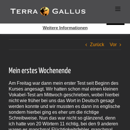
Zum
Cookies helfen auf auf dieser Seite bei der Bereitstellung der
Inhalt
Dienste. Durch die Nutzung dieser Webseite erklären Sie sich
springen
damit einverstanden, dass Cookies gesetzt werden.
Super!
Weitere Informationen
Zurück
Vor
Mein erstes Wochenende
Am Freitag war dann mein erster Test seit Beginn des
Kurses angesagt. Wir hatten schon mal einen kleinen
Vokabel-Test am Mittwoch geschrieben, wobei hierbei
nicht wie früher bei uns das Wort in Deutsch gesagt
werden konnte und wir mussten es dann ins englische
sondern hierbei ging es eher um die richtige
Schreibweise. Nun das war nicht so glänzend, denn
ich hatte von 20 Wörtern 11 richtig, bei den 9 anderen
waren es manchmal Flüchtigkeitsfehler, manchmal