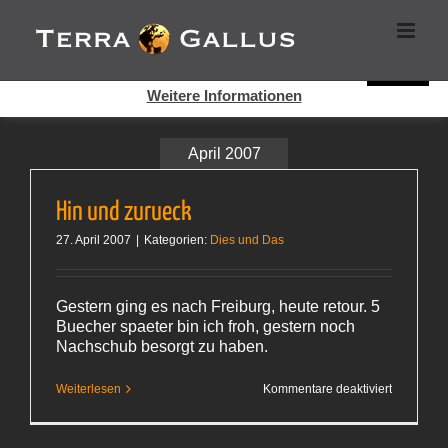
Zum
Cookies helfen auf auf dieser Seite bei der Bereitstellung der
Inhalt
Dienste. Durch die Nutzung dieser Webseite erklären Sie sich
springen
damit einverstanden, dass Cookies gesetzt werden.
Super!
Weitere Informationen
April 2007
Hin und zurueck
27. April 2007
|
Kategorien:
Dies und Das
Gestern ging es nach Freiburg, heute retour. 5
Buecher spaeter bin ich froh, gestern noch
Nachschub besorgt zu haben.
für
Weiterlesen
Kommentare deaktiviert
Hin
und
zurueck