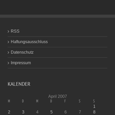
RSS
Haftungsausschluss
Datenschutz
Impressum
KALENDER
April 2007
M
D
M
D
F
S
S
1
2
3
4
5
6
7
8