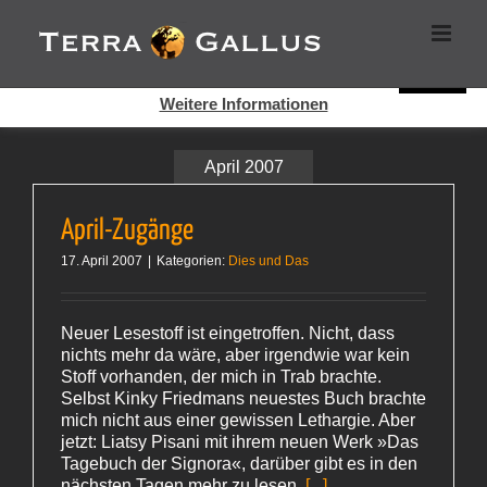
Zum
Cookies helfen auf auf dieser Seite bei der Bereitstellung der
Inhalt
Dienste. Durch die Nutzung dieser Webseite erklären Sie sich
springen
damit einverstanden, dass Cookies gesetzt werden.
Super!
Weitere Informationen
April 2007
April-Zugänge
17. April 2007
|
Kategorien:
Dies und Das
Neuer Lesestoff ist eingetroffen. Nicht, dass
nichts mehr da wäre, aber irgendwie war kein
Stoff vorhanden, der mich in Trab brachte.
Selbst Kinky Friedmans neuestes Buch brachte
mich nicht aus einer gewissen Lethargie. Aber
jetzt: Liatsy Pisani mit ihrem neuen Werk »Das
Tagebuch der Signora«, darüber gibt es in den
nächsten Tagen mehr zu lesen.
[...]