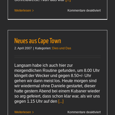
für
Weiterlesen
Kommentare deaktiviert
Mein
erstes
Wochene
Neues aus Cape Town
2. April 2007
|
Kategorien:
Dies und Das
Langsam habe ich auch hier zur
morgendlichen Routine gefunden, um 8.00 Uhr
klingelt der Wecker und gegen 8.50+/- Uhr
gehen wir dann meist los. Heute morgen sind
wir wiedermal ohne Daniele gestartet, dieser
hatte gestern Abend bei einem Kubaner wieder
so arg gefeiert, dass schon klar war, als wir uns
gegen 1.15 Uhr auf den
[...]
für
Weiterlesen
Kommentare deaktiviert