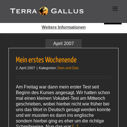
Zum
Cookies helfen auf auf dieser Seite bei der Bereitstellung der
Inhalt
Dienste. Durch die Nutzung dieser Webseite erklären Sie sich
springen
damit einverstanden, dass Cookies gesetzt werden.
Super!
Weitere Informationen
April 2007
Mein erstes Wochenende
2. April 2007
|
Kategorien:
Dies und Das
Am Freitag war dann mein erster Test seit
Beginn des Kurses angesagt. Wir hatten schon
mal einen kleinen Vokabel-Test am Mittwoch
geschrieben, wobei hierbei nicht wie früher bei
uns das Wort in Deutsch gesagt werden konnte
und wir mussten es dann ins englische
sondern hierbei ging es eher um die richtige
Schreibweise. Nun das war
[...]