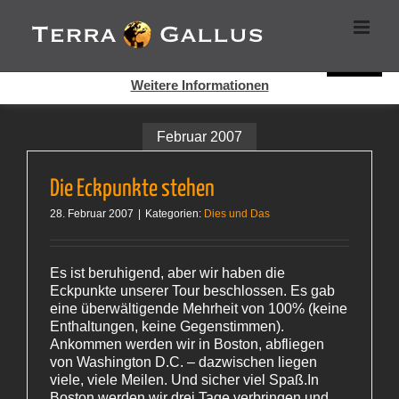
Zum
Cookies helfen auf auf dieser Seite bei der Bereitstellung der
Inhalt
Dienste. Durch die Nutzung dieser Webseite erklären Sie sich
springen
damit einverstanden, dass Cookies gesetzt werden.
Super!
Weitere Informationen
Februar 2007
Die Eckpunkte stehen
28. Februar 2007
|
Kategorien:
Dies und Das
Es ist beruhigend, aber wir haben die
Eckpunkte unserer Tour beschlossen. Es gab
eine überwältigende Mehrheit von 100% (keine
Enthaltungen, keine Gegenstimmen).
Ankommen werden wir in Boston, abfliegen
von Washington D.C. – dazwischen liegen
viele, viele Meilen. Und sicher viel Spaß.In
Boston werden wir drei Tage verbringen und