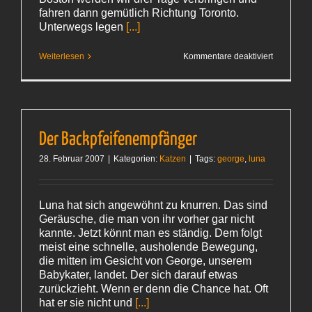
fahren dann gemütlich Richtung Toronto.
Unterwegs legen
[...]
für
Weiterlesen
Kommentare deaktiviert
Die
Eckpunkte
stehen
Der Backpfeifenempfänger
28. Februar 2007
|
Kategorien:
Katzen
|
Tags:
george
,
luna
Luna hat sich angewöhnt zu knurren. Das sind
Geräusche, die man von ihr vorher gar nicht
kannte. Jetzt könnt man es ständig. Dem folgt
meist eine schnelle, ausholende Bewegung,
die mitten im Gesicht von George, unserem
Babykater, landet. Der sich darauf etwas
zurückzieht. Wenn er denn die Chance hat. Oft
hat er sie nicht und
[...]