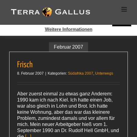
Zum
Cookies helfen auf auf dieser Seite bei der Bereitstellung der
Inhalt
Dienste. Durch die Nutzung dieser Webseite erklären Sie sich
springen
damit einverstanden, dass Cookies gesetzt werden.
Super!
Weitere Informationen
Februar 2007
Frisch
8. Februar 2007
|
Kategorien:
Südafrika 2007
,
Unterwegs
Aber zuerst einmal zu etwas ganz Anderem:
1990 kam ich nach Kiel. Ich hatte einen Job,
war also gleich in Lohn und Brot. Ich hatte
keine Wohnung, aber das war das kleinere
Problem, zumindest damals und vor allem für
mich. Mein neuer Arbeitgeber hieß vom 1.
September 1990 an Dr. Rudolf Hell GmbH, und
die
[...]