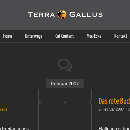
g der Dienste. Durch die Nutzung dieser Webseite erklären Sie sich d
Weitere Informationen
Home
Unterwegs
Cat Content
Mac-Ecke
Kontakt
Februar 2007
Das rote Buch
wegs
3. Februar 2007
|
K
n Freitag muss
Hatte ich scho