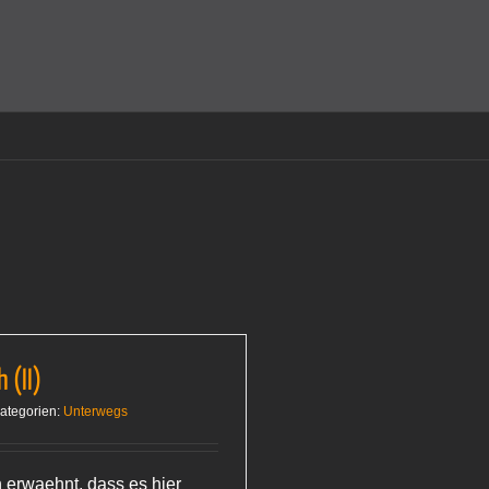
amit einverstanden, dass Cookies gesetzt werden.
Super!
 (II)
ategorien:
Unterwegs
n erwaehnt, dass es hier