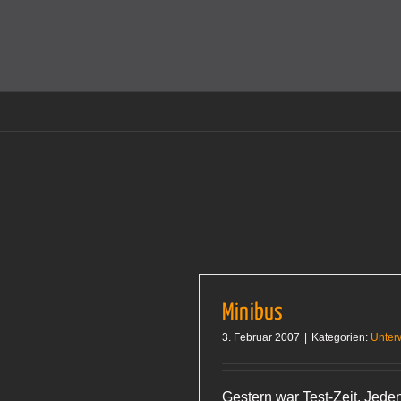
Zum
Inhalt
Cookies helfen auf auf dieser Seite bei der Bereitstellun
springen
Minibus
3. Februar 2007
|
Kategorien:
Unter
Gestern war Test-Zeit. Jede