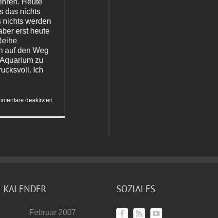
ehren. Heute
s das nichts
 nichts werden
ber erst heute
Reihe
ch auf den Weg
 Aquarium zu
ucksvoll. Ich
für
mentare deaktiviert
Verhinderte
Safari
KALENDER
SOZIALES
Februar 2007