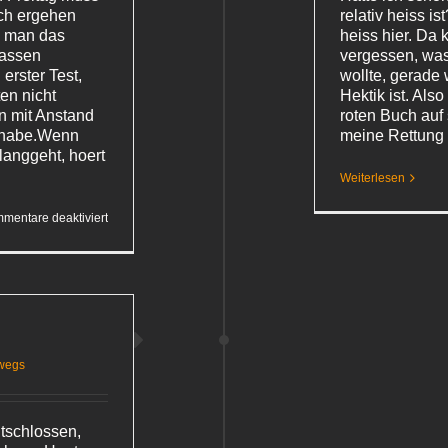
ch ergehen
relativ heiss ist
b man das
heiss hier. Da
assen
vergessen, was
erster Test,
wollte, gerade
en nicht
Hektik ist. Als
n mit Anstand
roten Buch auf
 habe.Wenn
meine Rettung
langgeht, hoert
Weiterlesen
für
mentare deaktiviert
Minibus
wegs
ntschlossen,