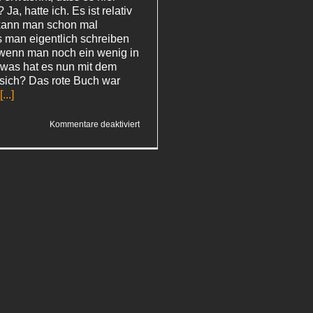
? Ja, hatte ich. Es ist relativ
 kann man schon mal
 man eigentlich schreiben
 wenn man noch ein wenig in
o was hat es nun mit dem
 sich? Das rote Buch war
[...]
für
Kommentare deaktiviert
Das
rote
Buch
(II)