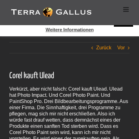
Zum
Cookies helfen auf auf dieser Seite bei der Bereitstellung der
Inhalt
Dienste. Durch die Nutzung dieser Webseite erklären Sie sich
springen
damit einverstanden, dass Cookies gesetzt werden.
Super!
Weitere Informationen
Zurück
Vor
Corel kauft Ulead
Verkürzt, aber nicht falsch: Corel kauft Ulead. Ulead
hat Photo Impact. Und Corel Photo Paint. Und
PaintShop Pro. Drei Bildbearbeitungsprogramme. Aus
einer Firma. Die Sinnhaftigkeit, drei Programme zu
pflegen, mag sich mir nicht erschließen. Also ich
würde fast drauf wetten, dass demnächst eines der
Produkte einen sanften Tod sterben wird. Dass es
Corel Photo Paint sein wird, kann ich mir nicht
vorstellen. Es wird eines der zugekauften sein. Als