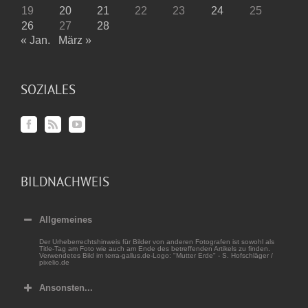
19
20
21
22
23
24
25
26
27
28
« Jan.
März »
SOZIALES
BILDNACHWEIS
Allgemeines
Der Urheberrechtshinweis für Bilder von anderen Fotografen ist sowohl als
Title-Tag am Foto wie auch am Ende des betreffenden Artikels zu finden.
Verwendetes Bild im terra-gallus.de-Logo: "Mutter Erde" - S. Hofschläger /
pixelio.de
Ansonsten...