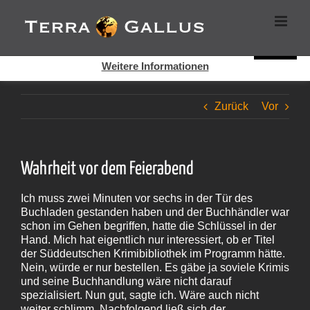
Zum
Cookies helfen auf auf dieser Seite bei der Bereitstellung der
Inhalt
Dienste. Durch die Nutzung dieser Webseite erklären Sie sich
springen
damit einverstanden, dass Cookies gesetzt werden.
Super!
Weitere Informationen
Zurück
Vor
Wahrheit vor dem Feierabend
Ich muss zwei Minuten vor sechs in der Tür des
Buchladen gestanden haben und der Buchhändler war
schon im Gehen begriffen, hatte die Schlüssel in der
Hand. Mich hat eigentlich nur interessiert, ob er Titel
der Süddeutschen Krimibibliothek im Programm hätte.
Nein, würde er nur bestellen. Es gäbe ja soviele Krimis
und seine Buchhandlung wäre nicht darauf
spezialisiert. Nun gut, sagte ich. Wäre auch nicht
weiter schlimm. Nachfolgend ließ sich der