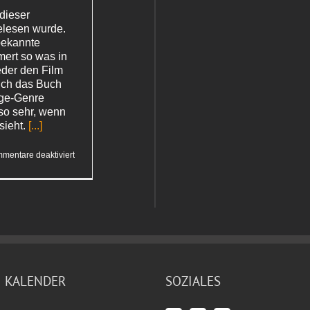
dieser
elesen wurde.
 bekannte
mert so was in
eder den Film
ich das Buch
age-Genre
 so sehr, wenn
sieht.
[...]
für
mentare deaktiviert
John
le
Carré
–
»Der
Spion,
der
aus
der
Kälte kam«
KALENDER
SOZIALES