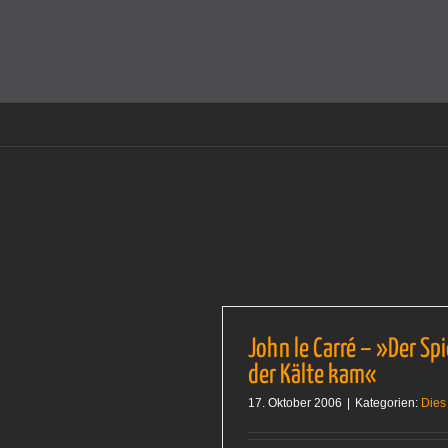
Zum
Inhalt
Cookies helfen auf auf dieser Seite bei der Bereitstellun
springen
John le Carré – »Der Sp
der Kälte kam«
17. Oktober 2006
|
Kategorien:
Dies