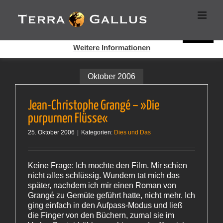
Zum
Cookies helfen auf auf dieser Seite bei der Bereitstellung der
Inhalt
Dienste. Durch die Nutzung dieser Webseite erklären Sie sich
springen
damit einverstanden, dass Cookies gesetzt werden.
Super!
Weitere Informationen
Oktober 2006
Jean-Christophe Grangé – »Die
purpurnen Flüsse«
25. Oktober 2006
|
Kategorien:
Dies und Das
Keine Frage: Ich mochte den Film. Mir schien
nicht alles schlüssig. Wundern tat mich das
später, nachdem ich mir einen Roman von
Grangé zu Gemüte geführt hatte, nicht mehr. Ich
ging einfach in den Aufpass-Modus und ließ
die Finger von den Büchern, zumal sie im