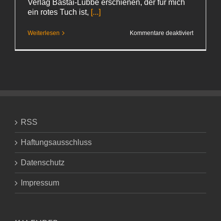
Verlag Bastai-Lübbe erschienen, der für mich
ein rotes Tuch ist,
[...]
für
Weiterlesen
Kommentare deaktiviert
Jean-
Christoph
Grangé
–
»Die
purpurnen
Flüsse«
RSS
Haftungsausschluss
Datenschutz
Impressum