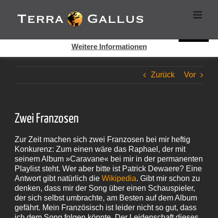
Zum
Cookies helfen auf auf dieser Seite bei der Bereitstellung der
Inhalt
Dienste. Durch die Nutzung dieser Webseite erklären Sie sich
springen
damit einverstanden, dass Cookies gesetzt werden.
Super!
Weitere Informationen
Zurück
Vor
Zwei Franzosen
Zur Zeit machen sich zwei Franzosen bei mir heftig
Konkurenz: Zum einen wäre das Raphael, der mit
seinem Album »Caravane« bei mir in der permanenten
Playlist steht. Wer aber bitte ist Patrick Dewaere? Eine
Antwort gibt natürlich die
Wikipedia
. Gibt mir schon zu
denken, dass mir der Song über einen Schauspieler,
der sich selbst umbrachte, am Besten auf dem Album
gefährt. Mein Französisch ist leider nicht so gut, dass
ich dem Song folgen könnte. Der Leidenschaft dieses