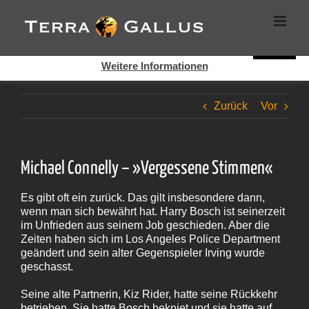
Zum
Cookies helfen auf auf dieser Seite bei der Bereitstellung der
Inhalt
Dienste. Durch die Nutzung dieser Webseite erklären Sie sich
springen
damit einverstanden, dass Cookies gesetzt werden.
Super!
Weitere Informationen
Zurück
Vor
Michael Connelly – »Vergessene Stimmen«
Es gibt oft ein zurück. Das gilt insbesondere dann,
wenn man sich bewährt hat. Harry Bosch ist seinerzeit
im Unfrieden aus seinem Job geschieden. Aber die
Zeiten haben sich im Los Angeles Police Department
geändert und sein alter Gegenspieler Irving wurde
geschasst.
Seine alte Partnerin, Kiz Rider, hatte seine Rückkehr
betrieben. Sie hatte Bosch bekniet und sie hatte auf