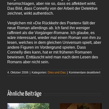
herumschlagen, aber nie so, dass es affektiert wirkt.
Das Bild, dass Connelly von der Arbeit der Detektive
zeichnet, wirkt authentisch.
Verglichen mit »Die Rückkehr des Poeten« fällt der
neue Roman allerdings ab. Ich fand ihn weniger
raffiniert als die Vorgänger-Romane. Ich glaube, es
wäre interessant, wieder mal einen Roman von ihm zu
lesen, welches in dem gleichen Universum spielt, aber
andere Figuren im Vordergrund spielen. Dass
Connelly dies kann, hat er mit früheren Romanen
bewiesen. Enttäuscht wird man nach dem Lesen des
Romans aber nicht sein.
für
4. Oktober 2006
|
Kategorien:
Dies und Das
|
Kommentare deaktiviert
Michae
Connel
–
»Verg
Stimm
Ähnliche Beiträge