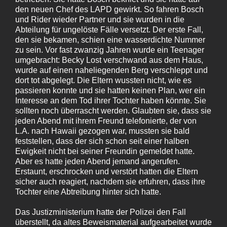
den neuen Chef des LAPD gewirkt. So fahren Bosch
und Rider wieder Partner und sie wurden in die
Abteilung für ungelöste Fälle versetzt. Der erste Fall,
den sie bekamen, schien eine wasserdichte Nummer
zu sein. Vor fast zwanzig Jahren wurde ein Teenager
umgebracht: Becky Lost verschwand aus dem Haus,
wurde auf einen naheliegenden Berg verschleppt und
dort tot abgelegt. Die Eltern wussten nicht, wie es
passieren konnte und sie hatten keinen Plan, wer ein
Interesse an dem Tod ihrer Tochter haben könnte. Sie
sollten noch überrascht werden. Glaubten sie, dass sie
jeden Abend mit ihrem Freund telefonierte, der von
L.A. nach Hawaii gezogen war, mussten sie bald
feststellen, dass der sich schon seit einer halben
Ewigkeit nicht bei seiner Freundin gemeldet hatte.
Aber es hatte jeden Abend jemand angerufen.
Erstaunt, erschrocken und verstört hatten die Eltern
sicher auch reagiert, nachdem sie erfuhren, dass ihre
Tochter eine Abtreibung hinter sich hatte.
Das Justizministerium hatte der Polizei den Fall
überstellt, da altes Beweismaterial aufgearbeitet wurde