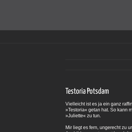
Zum
Inhalt
Cookies helfen auf auf dieser Seite bei der Bereitstellun
springen
Testoria Potsdam
Vielleicht ist es ja ein ganz ra
»Testoria« getan hat. So kann 
»Juliette« zu tun.
Mir liegt es fern, ungerecht zu