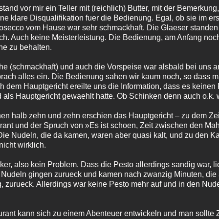
stand vor mir ein Teller mit (reichlich) Butter, mit der Bemerkung
e klare Disqualifikation fuer die Bedienung. Egal, ob sie im er
Prosecco vom Hause war sehr schmackhaft. Die Glaeser standen
sich. Auch keine Meisterleistung. Die Bedienung, am Anfang noc
ne zu behalten.
e (schmackhaft) und auch die Vorspeise war alsbald bei uns a
brach alles ein. Die Bedienung sahen wir kaum noch, so dass 
ch dem Hauptgericht ereilte uns die Information, dass es keine
d als Hauptgericht gewaehlt hatte. Ob Schinken denn auch o.k.
en halb zehn und zehn erschien das Hauptgericht – zu dem Ze
ant und der Spruch von »Es ist schoen, Zeit zwischen den Mah
Die Nudeln, die da kamen, waren aber quasi kalt, und zu den Ka
icht wirklich.
ker, also kein Problem. Dass die Pesto allerdings sandig war, 
e Nudeln gingen zurueck und kamen nach zwanzig Minuten, di
ig, zurueck. Allerdings war keine Pesto mehr auf und in den Nud
rant kann sich zu einem Abenteuer entwickeln und man sollte 