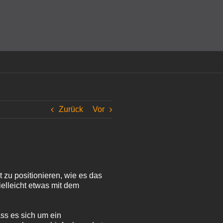
amit einverstanden, dass Cookies gesetzt werden.
Super!
Zurück
Vor
t zu positionieren, wie es das
elleicht etwas mit dem
ass es sich um ein