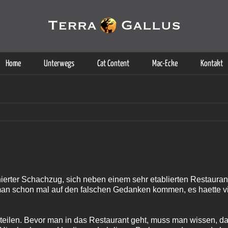
g der Dienste. Durch die Nutzung dieser Webseite erklären Sie sich d
Weitere Informationen
Home
Unterwegs
Cat Content
Mac-Ecke
Kontakt
ffinierter Schachzug, sich neben einem sehr etablierten Restauran
man schon mal auf den falschen Gedanken kommen, es haette vi
 urteilen. Bevor man in das Restaurant geht, muss man wissen, d