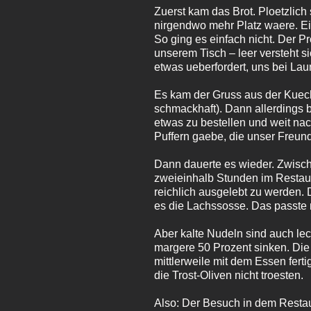
Zuerst kam das Brot. Ploetzlich 
nirgendwo mehr Platz waere. Ein
So ging es einfach nicht. Der 
unserem Tisch – leer versteht 
etwas ueberfordert, uns bei Lau
Es kam der Gruss aus der Kuech
schmackhaft). Dann allerdings 
etwas zu bestellen und weit na
Puffern gaebe, die unser Freun
Dann dauerte es wieder. Zwisch
zweieinhalb Stunden im Restaur
reichlich ausgelebt zu werden. 
es die Lachssosse. Das passte n
Aber kalte Nudeln sind auch lec
margere 50 Prozent sinken. Di
mittlerweile mit dem Essen fert
die Trost-Oliven nicht troesten.
Also: Der Besuch in dem Restau