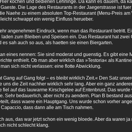
 Hier kochen und bedienen Lehrlinge. Da kann es dauern, da ka
r Gaeste. Die Lage des Restaurants in der Jaegerstrasse ist fue
 die Naehe zu einem absoluten Top-Restaurant (Menu-Preis am
lleicht schwappt ein wenig Einfluss herueber.
sehr angenehmen Eindruck, wenn man das Restaurant betritt. 
 laden zum Bleiben und Speisen ein. Das Restaurant hat zwei 
 es sah auch so aus, als haetten sie einen Biergarten.
an eines nennen: Sie sind moderat und guenstig. Es gibt eine Mi
ichte enthielt. Ob man aber wirklich das »Testoria« als Kanti
man sich nicht verlassen: eine flotte Abwicklung.
t Gang auf Gang folgt – es bleibt wirklich Zeit.« Den Satz unse
e uns die Zeit nachher wirklich sehr lang. Aber ein ganz anderer
fiel auf das lauwarme Kirschgelee auf Entenbrust. Das wurde v
re. Sehr bedauerlich, aber nicht zu aendern. Plan B bestand aus 
teilt, dass waere ein Hauptgang. Uns wurde schon vorher anged
s Capaccio, dass dann alle am Tisch nahmen.
h aus, das war jetzt schon ein wenig bloede. Aber da waren j
h nicht schlecht klang.