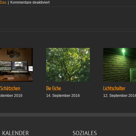
für
 Das
|
Kommentare deaktiviert
Einlagerungen
im
Oktober
 Schätzchen
Die Eiche
Lichtschalter
ptember 2016
14. September 2016
12. September 201
KALENDER
SOZIALES