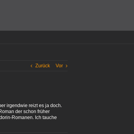
amit einverstanden, dass Cookies gesetzt werden.
Super!
Zurück
Vor
er irgendwie reizt es ja doch.
 Roman der schon früher
andorin-Romanen. Ich tauche