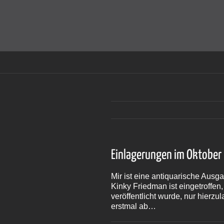
Zum
Inhalt
Cookies helfen auf auf dieser Seite bei der Bereitstellun
springen
Einlagerungen im Oktober
Mir ist eine antiquarische Ausga
Kinky Friedman ist eingetroffe
veröffentlicht wurde, nur hierz
erstmal ab…