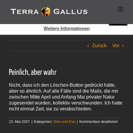
Zum
Cookies helfen auf auf dieser Seite bei der Bereitstellung der
Inhalt
Dienste. Durch die Nutzung dieser Webseite erklären Sie sich
springen
damit einverstanden, dass Cookies gesetzt werden.
Super!
Weitere Informationen
Zurück
Vor
Peinlich, aber wahr
Nicht, dass ich den Löschen-Button gedrückt hätte,
aber so ähnlich. Auf alle Fälle sind die Mails, die mir
zwischen Mitte April und Anfang Mai privater Natur
zugesendet wurden, kollektiv verschwunden. Ich hatte
nicht einmal Zeit, sie zu verabschieden.
für
15. Mai 2007
|
Kategorien:
Dies und Das
|
Kommentare deaktiviert
Peinlich,
aber wah