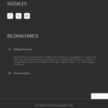
SOZIALES
BILDNACHWEIS
Allgemeines
Der Urheberrechtshinweis für Bilder von anderen Fotografen ist sowohl als
Title-Tag am Foto wie auch am Ende des betreffenden Artikels zu finden.
Verwendetes Bild im terra-gallus.de-Logo: "Mutter Erde" - S. Hofschläger /
pixelio.de
Ansonsten...
(c) 2003-2025 terra-gallus.de