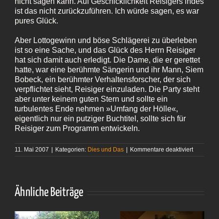
nicht sagen kann. Auf Geschicklichkeit Reisigers indes
ist das nicht zurückzuführen. Ich würde sagen, es war
pures Glück.
Aber Lottogewinn und böse Schlägerei zu überleben
ist so eine Sache, und das Glück des Herrn Reisiger
hat sich damit auch erledigt. Die Dame, die er gerettet
hatte, war eine berühmte Sängerin und ihr Mann, Siem
Bobeck, ein berühmter Verhaltensforscher, der sich
verpflichtet sieht, Reisiger einzuladen. Die Party steht
aber unter keinem guten Stern und sollte ein
turbulentes Ende nehmen »Umfang der Hölle«,
eigentlich nur ein putziger Buchtitel, sollte sich für
Reisiger zum Programm entwickeln.
für
11. Mai 2007
|
Kategorien:
Dies und Das
|
Kommentare deaktiviert
Heinrich
Steinfest
–
»Der
Umfang
Ähnliche Beiträge
der Hölle