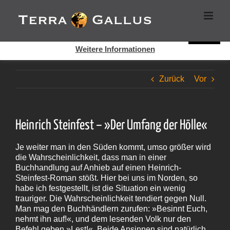
Zum
Cookies helfen auf auf dieser Seite bei der Bereitstellung der
Inhalt
Dienste. Durch die Nutzung dieser Webseite erklären Sie sich
springen
damit einverstanden, dass Cookies gesetzt werden.
Super!
Weitere Informationen
Zurück
Vor
Heinrich Steinfest – »Der Umfang der Hölle«
Je weiter man in den Süden kommt, umso größer wird
die Wahrscheinlichkeit, dass man in einer
Buchhandlung auf Anhieb auf einen Heinrich-
Steinfest-Roman stößt. Hier bei uns im Norden, so
habe ich festgestellt, ist die Situation ein wenig
trauriger. Die Wahrscheinlichkeit tendiert gegen Null.
Man mag den Buchhändlern zurufen: »Besinnt Euch,
nehmt ihn auf!«, und dem lesenden Volk nur den
Befehl geben »Lest!«. Beide Ansinnen sind natürlich