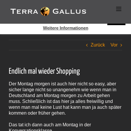
Zum
Cookies helfen auf auf dieser Seite bei der Bereitstellung der
Inhalt
Dienste. Durch die Nutzung dieser Webseite erklären Sie sich
springen
damit einverstanden, dass Cookies gesetzt werden.
Super!
Weitere Informationen
Zurück
Vor
Endlich mal wieder Shopping
Der Montag morgen ist auch hier nicht so easy, aber
sicher lange nicht so unangenehm wie wenn man in
Deutschland am Montag morgen zu Arbeit gehen
muss. Schließlich ist das hier ja alles freiwillig und
wenn man mal keine Lust hat kann man ja auch später
kommen oder früher gehen.
Das tat ich dann auch am Montag in der
Konversationsklasse.