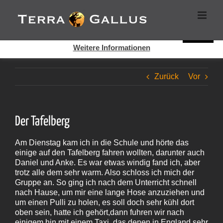
Zum
Cookies helfen auf auf dieser Seite bei der Bereitstellung der
Inhalt
Dienste. Durch die Nutzung dieser Webseite erklären Sie sich
springen
damit einverstanden, dass Cookies gesetzt werden.
Super!
Weitere Informationen
Zurück
Vor
Der Tafelberg
Am Dienstag kam ich in die Schule und hörte das
einige auf den Tafelberg fahren wollten, darunter auch
Daniel und Anke. Es war etwas windig fand ich, aber
trotz alle dem sehr warm. Also schloss ich mich der
Gruppe an. So ging ich nach dem Unterricht schnell
nach Hause, um mir eine lange Hose anzuziehen und
um einen Pulli zu holen, es soll doch sehr kühl dort
oben sein, hatte ich gehört,dann fuhren wir nach
einigem hin mit einem Taxi, das denen in England sehr