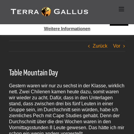
Zum
Cookies helfen auf auf dieser Seite bei der Bereitstellung der
Inhalt
Dienste. Durch die Nutzung dieser Webseite erklären Sie sich
springen
damit einverstanden, dass Cookies gesetzt werden.
Super!
Weitere Informationen
Zurück
Vor
Table Mountain Day
Gestern waren wir nur zu sechst in der Klasse, wirklich
nett. Zwei Chilenen kamen heute dazu, somit waren
wir wieder zu acht. Dafür, dass in den Unterlagen
stand, dass zwischen drei bis fünf Leuten in einer
Gruppe sein, im Durchschnitt sein würden, habe ich
ziemliches Pech mit Cape Studies gehabt. Denn der
Durchschnitt über die drei Wochen waren in den
Vormittagsstunden 8 Leute gewesen. Das hätte ich mir
schon ein wenig anders vorgestellt.