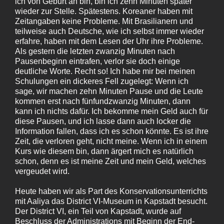
ich von Geburt an bin, bin ich zehn Minuten später
wieder zur Stelle. Spätestens. Koreaner haben mit
Zeitangaben keine Probleme. Mit Brasilianern und
teilweise auch Deutsche, wie ich selbst immer wieder
erfahre, haben mit dem Lesen der Uhr ihre Probleme.
Als gestern die letzten zwanzig Minuten nach
Pausenbeginn eintrafen, verlor sie doch einige
deutliche Worte. Recht so! Ich habe mir bei meinen
Schulungen ein dickeres Fell zugelegt: Wenn ich
sage, wir machen zehn Minuten Pause und die Leute
kommen erst nach fünfundzwanzig Minuten, dann
kann ich nichts dafür. Ich bekomme mein Geld auch für
diese Pausen, und ich lasse dann auch locker die
Information fallen, dass ich es schon könnte. Es ist ihre
Zeit, die verloren geht, nicht meine. Wenn ich in einem
Kurs wie diesem bin, dann ärgert mich es natürlich
schon, denn es ist meine Zeit und mein Geld, welches
vergeudet wird.
Heute haben wir als Part des Konservationsunterrichts
mit Aaliya das District VI-Museum in Kapstadt besucht.
Der District VI, ein Teil von Kapstadt, wurde auf
Beschluss der Administrations mit Beginn der End-