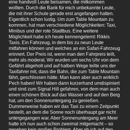
eine handvoll Leute beisamen, die mitkommen
wollten. Durch die Bank für mich unbekannte Leute,
die mit ihrer Schule gerade erst angefangen hatten.
Eigentlich schon lustig. Um zum Table Mountain zu
kommen, hat man verschiedene Möglichkeiten: Taxi,
Minibus und der rote Stadtbus. Eine weitere
Möglichkeit habe ich heute kennengelernt: Rikkis
Taxis. Ein Fahrzeug, in dem bis zu neun Leute
mitfahren können und welches an ein Safari-Fahrzeug
erinnert. Der Preis ist, wenn man den Fahrpreis teilt,
mehr als moderat. Wir wurden um sechs Uhr von dem
Gefährt abgeholt und auf halben Wege teilte uns der
Taxifahrer mit, dass die Bahn, die zum Table Mountain
fährt, geschlossen hätte. Man kann aber auch wirklich
Pech haben! Wir haben dann kurzerhand umdispiniert
und sind zum Signal Hill gefahren, von dem man auch
einen schönen Blick auf das Wasser und auf den Berg
hat, um den Sonnenuntergang zu genießen.
Dummerweise haben wir das Taxi zu einem Zeitpunkt
bestellt, an dem die Sonne noch überhaupt gar nicht
untergegangen war. Aber Sonnenuntergang am Meer
hatte ich nun auch schon zweimal mitgemacht – so
gesehen kein großes Problem. Aber ob ich auf den