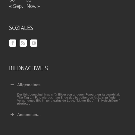
« Sep.
Nov. »
SOZIALES
BILDNACHWEIS
Allgemeines
Der Urheberrechtshinweis für Bilder von anderen Fotografen ist sowohl als
Title-Tag am Foto wie auch am Ende des betreffenden Artikels zu finden.
Verwendetes Bild im terra-gallus.de-Logo: "Mutter Erde" - S. Hofschläger /
pixelio.de
Ansonsten...