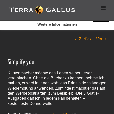
Zum
Cookies helfen auf auf dieser Seite bei der Bereitstellung der
Inhalt
Dienste. Durch die Nutzung dieser Webseite erklären Sie sich
springen
damit einverstanden, dass Cookies gesetzt werden.
Super!
Weitere Informationen
Zurück
Vor
Simplify you
Küstenmacher möchte das Leben seiner Leser
vereinfachen. Ohne die Bücher zu kennen, nehme ich
mal an, er wird in ihnen wohl das Prinzip der ständigen
Wiederholung anwenden. Zumindest macht er das auf
den Werbepostkarten, zum Beispiel: »Die 3 Gratis-
Ausgaben darf ich in jedem Fall behalten –
kostenlos!« Donnerwetter!