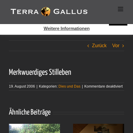
Zum
Cookies helfen auf auf dieser Seite bei der Bereitstellung der
Inhalt
Dienste. Durch die Nutzung dieser Webseite erklären Sie sich
springen
damit einverstanden, dass Cookies gesetzt werden.
Super!
Weitere Informationen
Zurück
Vor
Merkwuerdiges Stilleben
für
19. August 2006
|
Kategorien:
Dies und Das
|
Kommentare deaktiviert
Merkw
Stille
Ähnliche Beiträge