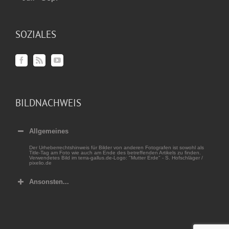
SOZIALES
BILDNACHWEIS
Allgemeines
Der Urheberrechtshinweis für Bilder von anderen Fotografen ist sowohl als
Title-Tag am Foto wie auch am Ende des betreffenden Artikels zu finden.
Verwendetes Bild im terra-gallus.de-Logo: "Mutter Erde" - S. Hofschläger /
pixelio.de
Ansonsten...