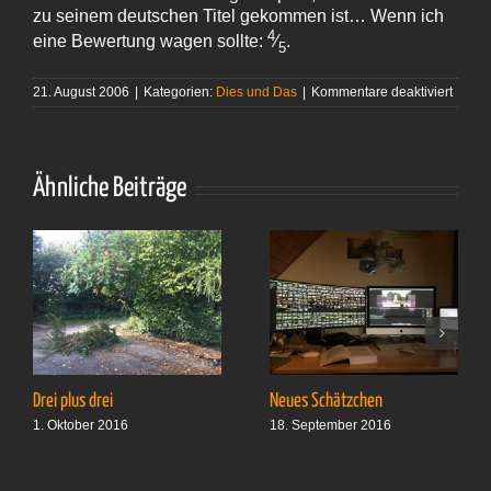
zu seinem deutschen Titel gekommen ist… Wenn ich
4
eine Bewertung wagen sollte:
⁄
.
5
für
21. August 2006
|
Kategorien:
Dies und Das
|
Kommentare deaktiviert
Marth
Grime
–
»Karn
der To
Ähnliche Beiträge
Drei plus drei
Neues Schätzchen
1. Oktober 2016
18. September 2016