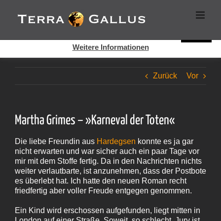
Zum
Cookies helfen auf auf dieser Seite bei der Bereitstellung der
Inhalt
Dienste. Durch die Nutzung dieser Webseite erklären Sie sich
springen
damit einverstanden, dass Cookies gesetzt werden.
Super!
Weitere Informationen
Zurück
Vor
Martha Grimes – »Karneval der Toten«
Die liebe Freundin aus
Hardegsen
konnte es ja gar
nicht erwarten und war sicher auch ein paar Tage vor
mir mit dem Stoffe fertig. Da in den Nachrichten nichts
weiter verlautbarte, ist anzunehmen, dass der Postbote
es überlebt hat. Ich hatte den neuen Roman recht
friedfertig aber voller Freude entgegen genommen.
Ein Kind wird erschossen aufgefunden, liegt mitten in
London auf einer Straße. Soweit, so schlecht. Jury ist