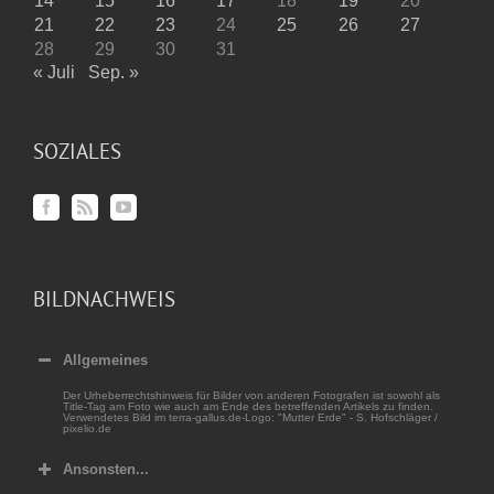
14
15
16
17
18
19
20
21
22
23
24
25
26
27
28
29
30
31
« Juli
Sep. »
SOZIALES
BILDNACHWEIS
Allgemeines
Der Urheberrechtshinweis für Bilder von anderen Fotografen ist sowohl als
Title-Tag am Foto wie auch am Ende des betreffenden Artikels zu finden.
Verwendetes Bild im terra-gallus.de-Logo: "Mutter Erde" - S. Hofschläger /
pixelio.de
Ansonsten...