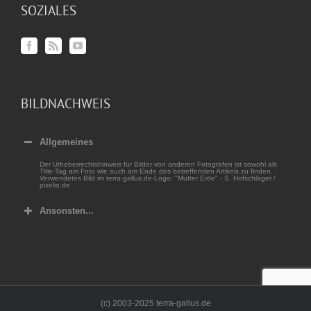
SOZIALES
BILDNACHWEIS
Allgemeines
Der Urheberrechtshinweis für Bilder von anderen Fotografen ist sowohl als
Title-Tag am Foto wie auch am Ende des betreffenden Artikels zu finden.
Verwendetes Bild im terra-gallus.de-Logo: "Mutter Erde" - S. Hofschläger /
pixelio.de
Ansonsten...
(c) 2003-2025 terra-gallus.de