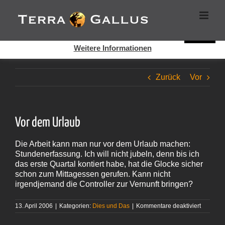
Zum
Cookies helfen auf auf dieser Seite bei der Bereitstellung der
Inhalt
Dienste. Durch die Nutzung dieser Webseite erklären Sie sich
springen
damit einverstanden, dass Cookies gesetzt werden.
Super!
Weitere Informationen
Zurück
Vor
Vor dem Urlaub
Die Arbeit kann man nur vor dem Urlaub machen:
Stundenerfassung. Ich will nicht jubeln, denn bis ich
das erste Quartal kontiert habe, hat die Glocke sicher
schon zum Mittagessen gerufen. Kann nicht
irgendjemand die Controller zur Vernunft bringen?
für
13. April 2006
|
Kategorien:
Dies und Das
|
Kommentare deaktiviert
Vor
dem