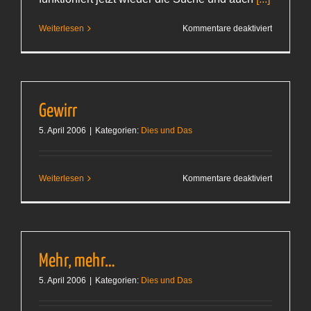
für
Weiterlesen
Kommentare deaktiviert
Noch
in
Arbeit
Gewirr
5. April 2006
|
Kategorien:
Dies und Das
für
Weiterlesen
Kommentare deaktiviert
Gewirr
Mehr, mehr…
5. April 2006
|
Kategorien:
Dies und Das