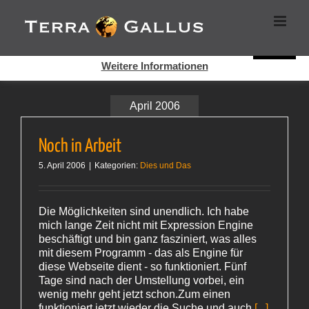
Zum
Cookies helfen auf auf dieser Seite bei der Bereitstellung der
Inhalt
Dienste. Durch die Nutzung dieser Webseite erklären Sie sich
springen
damit einverstanden, dass Cookies gesetzt werden.
Super!
Weitere Informationen
April 2006
Noch in Arbeit
5. April 2006
|
Kategorien:
Dies und Das
Die Möglichkeiten sind unendlich. Ich habe
mich lange Zeit nicht mit Expression Engine
beschäftigt und bin ganz fasziniert, was alles
mit diesem Programm - das als Engine für
diese Webseite dient - so funktioniert. Fünf
Tage sind nach der Umstellung vorbei, ein
wenig mehr geht jetzt schon.Zum einen
funktioniert jetzt wieder die Suche und auch
[...]