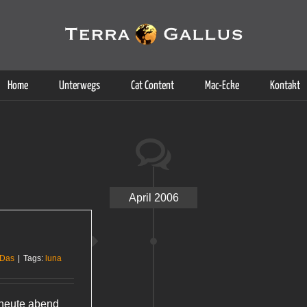
g der Dienste. Durch die Nutzung dieser Webseite erklären Sie sich d
Weitere Informationen
Home
Unterwegs
Cat Content
Mac-Ecke
Kontakt
April 2006
 Das
|
Tags:
luna
 heute abend