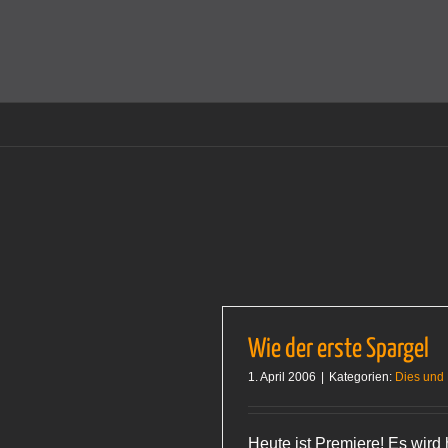
Zum
Inhalt
Cookies helfen auf auf dieser Seite bei der Bereitstellun
springen
Wie der erste Spargel
1. April 2006
|
Kategorien:
Dies und
Heute ist Premiere! Es wird