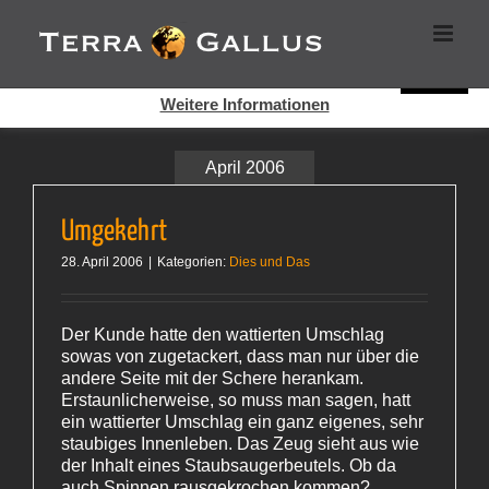
Zum
Cookies helfen auf auf dieser Seite bei der Bereitstellung der
Inhalt
Dienste. Durch die Nutzung dieser Webseite erklären Sie sich
springen
damit einverstanden, dass Cookies gesetzt werden.
Super!
Weitere Informationen
April 2006
Umgekehrt
28. April 2006
|
Kategorien:
Dies und Das
Der Kunde hatte den wattierten Umschlag
sowas von zugetackert, dass man nur über die
andere Seite mit der Schere herankam.
Erstaunlicherweise, so muss man sagen, hatt
ein wattierter Umschlag ein ganz eigenes, sehr
staubiges Innenleben. Das Zeug sieht aus wie
der Inhalt eines Staubsaugerbeutels. Ob da
auch Spinnen rausgekrochen kommen?