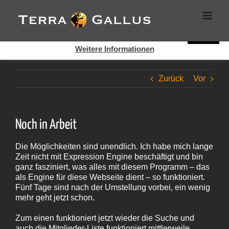
Zum
Cookies helfen auf auf dieser Seite bei der Bereitstellung der
Inhalt
Dienste. Durch die Nutzung dieser Webseite erklären Sie sich
springen
damit einverstanden, dass Cookies gesetzt werden.
Super!
Weitere Informationen
Zurück
Vor
Noch in Arbeit
Die Möglichkeiten sind unendlich. Ich habe mich lange
Zeit nicht mit Expression Engine beschäftigt und bin
ganz fasziniert, was alles mit diesem Programm – das
als Engine für diese Webseite dient – so funktioniert.
Fünf Tage sind nach der Umstellung vorbei, ein wenig
mehr geht jetzt schon.
Zum einen funktioniert jetzt wieder die Suche und
auch die Mitglieder-Liste funktioniert mittlerweile