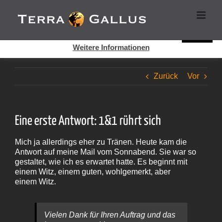
Zum
Cookies helfen auf auf dieser Seite bei der Bereitstellung der
Inhalt
Dienste. Durch die Nutzung dieser Webseite erklären Sie sich
springen
damit einverstanden, dass Cookies gesetzt werden.
Super!
Weitere Informationen
Zurück
Vor
Eine erste Antwort: 1&1 rührt sich
Mich ja allerdings eher zu Tränen. Heute kam die
Antwort auf meine Mail vom Sonnabend. Sie war so
gestaltet, wie ich es erwartet hatte. Es beginnt mit
einem Witz, einem guten, wohlgemerkt, aber
einem Witz.
Vielen Dank für Ihren Auftrag und das