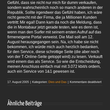
Gefühl, dass sie nicht nur mich für dumm verkaufen,
sondern wahrscheinlich noch so manch anderen in der
Republik. Sollte irgendwer das Gefühl haben, ich wäre
nicht gerecht mit der Firma, die ja Millionen Kunden
vertritt: Mir egal! Dann kam da noch die Meldung, dass
die in Montabaur jetzt gerade testen, wie es denn ist,
wenn man den Surfer mit seinem ersten Aufruf auf das
firmeneigene Portal verweist. Die Mail soll am 12.
August herausgegangen sein. Na, ich habe sie nicht
bekommen, ich würde mich auch herzlich bedanken,
für den Service, diese schrottige Seite (die aber noch
von der T‑Online-Seite getoppt wird) zu lesen. Verkauft
wird einem das als Service. So wie die Entscheidung,
meinen Anschluss einfach mal mit 3.072 kbit/s ordern,
auch ein Service von 1&1 gewesen ist.
für
17. August 2005
|
Kategorien:
Dies und Das
|
Kommentare deaktiviert
Eine
erste
Antwor
1&1
rührt s
Ähnliche Beiträge