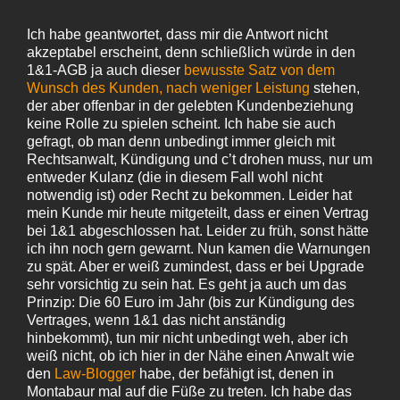
Ich habe geantwortet, dass mir die Antwort nicht
akzeptabel erscheint, denn schließlich würde in den
1&1‑AGB ja auch dieser
bewusste Satz von dem
Wunsch des Kunden, nach weniger Leistung
stehen,
der aber offenbar in der gelebten Kundenbeziehung
keine Rolle zu spielen scheint. Ich habe sie auch
gefragt, ob man denn unbedingt immer gleich mit
Rechtsanwalt, Kündigung und c’t drohen muss, nur um
entweder Kulanz (die in diesem Fall wohl nicht
notwendig ist) oder Recht zu bekommen. Leider hat
mein Kunde mir heute mitgeteilt, dass er einen Vertrag
bei 1&1 abgeschlossen hat. Leider zu früh, sonst hätte
ich ihn noch gern gewarnt. Nun kamen die Warnungen
zu spät. Aber er weiß zumindest, dass er bei Upgrade
sehr vorsichtig zu sein hat. Es geht ja auch um das
Prinzip: Die 60 Euro im Jahr (bis zur Kündigung des
Vertrages, wenn 1&1 das nicht anständig
hinbekommt), tun mir nicht unbedingt weh, aber ich
weiß nicht, ob ich hier in der Nähe einen Anwalt wie
den
Law-Blogger
habe, der befähigt ist, denen in
Montabaur mal auf die Füße zu treten. Ich habe das