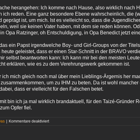
ache herangehen: Ich komme nach Hause, also wirklich nach Hau
nn ich reden. Eine ganz besondere Ebene wahrscheinlich, die (w
eprägt ist, um mich. Ist es vielleicht so, dass die Jugendliche
beln, weil sie keinen Vater haben, mit dem sie reden können. Oder
in Opa Ratzinger, oh Entschuldigung, in Opa Benedict jetzt ei
as ein Papst irgendwelche Boy- und Girl-Groups von der Titels
 heute geleistet, dass er einen Star-Schnitt in der BRAVO verdie
mir selbst beantworten kann: Ich kann mir bei den meisten Leuten
cht erklären, wie es zu dem Verehrungswerk gekommen ist.
r ich mich gleich noch mal über mein Lieblings-Ärgernis her m
sie zusammenkommen, um zu IHM zu beten. Da ist wohl manche
dabei, dass er vielleicht für den Falschen betet.
it bin ich ja mal wirklich brandaktuell, für den Taizé-Gründer 
zum Opfer fiel.
für
Das
|
Kommentare deaktiviert
Von
der
Realität
eingeholt