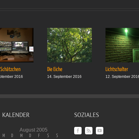
 Schätzchen
Die Eiche
Lichtschalter
ptember 2016
14. September 2016
12. September 201
KALENDER
SOZIALES
August 2005
M
D
M
D
F
S
S