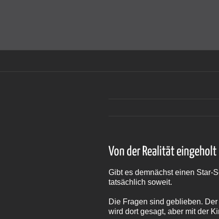
Zum
Inhalt
Cookies helfen auf auf dieser Seite bei der Bereitstellun
springen
Von der Realität eingeholt
Gibt es demnächst einen Star-S
tatsächlich soweit.
Die Fragen sind geblieben. Der 
wird dort gesagt, aber mit der Ki