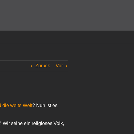
amit einverstanden, dass Cookies gesetzt werden.
Super!
Zurück
Vor
 die weite Welt
? Nun ist es
Wir seine ein religiöses Volk,