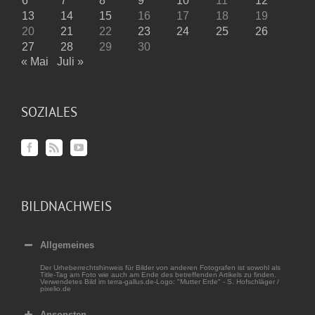
6
7
8
9
10
11
12
13
14
15
16
17
18
19
20
21
22
23
24
25
26
27
28
29
30
« Mai
Juli »
SOZIALES
BILDNACHWEIS
Allgemeines
Der Urheberrechtshinweis für Bilder von anderen Fotografen ist sowohl als
Title-Tag am Foto wie auch am Ende des betreffenden Artikels zu finden.
Verwendetes Bild im terra-gallus.de-Logo: "Mutter Erde" - S. Hofschläger /
pixelio.de
Ansonsten...