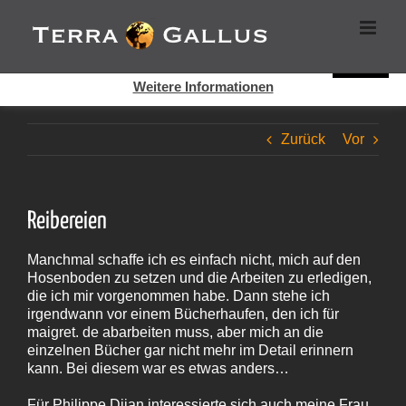
Zum
Cookies helfen auf auf dieser Seite bei der Bereitstellung der
Inhalt
Dienste. Durch die Nutzung dieser Webseite erklären Sie sich
springen
damit einverstanden, dass Cookies gesetzt werden.
Super!
Weitere Informationen
Zurück
Vor
Reibereien
Manchmal schaffe ich es einfach nicht, mich auf den
Hosenboden zu setzen und die Arbeiten zu erledigen,
die ich mir vorgenommen habe. Dann stehe ich
irgendwann vor einem Bücherhaufen, den ich für
maigret. de abarbeiten muss, aber mich an die
einzelnen Bücher gar nicht mehr im Detail erinnern
kann. Bei diesem war es etwas anders…
Für Philippe Djian interessierte sich auch meine Frau