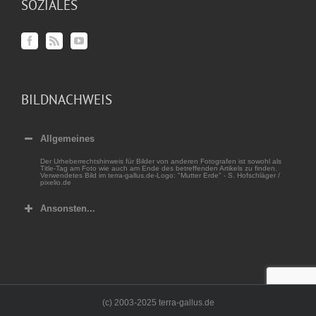
SOZIALES
BILDNACHWEIS
Allgemeines
Der Urheberrechtshinweis für Bilder von anderen Fotografen ist sowohl als
Title-Tag am Foto wie auch am Ende des betreffenden Artikels zu finden.
Verwendetes Bild im terra-gallus.de-Logo: "Mutter Erde" - S. Hofschläger /
pixelio.de
Ansonsten...
(c) 2003-2025 terra-gallus.de