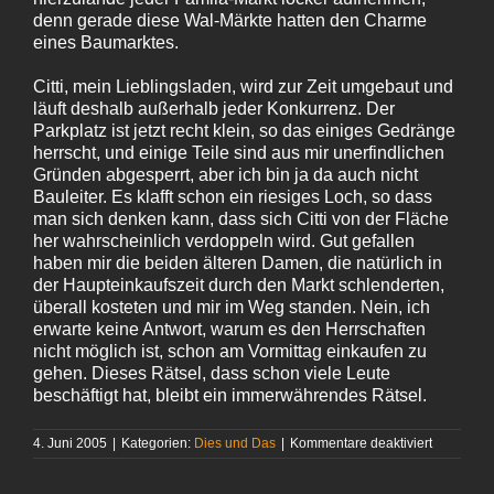
denn gerade diese Wal-Märkte hatten den Charme
eines Baumarktes.
Citti, mein Lieblingsladen, wird zur Zeit umgebaut und
läuft deshalb außerhalb jeder Konkurrenz. Der
Parkplatz ist jetzt recht klein, so das einiges Gedränge
herrscht, und einige Teile sind aus mir unerfindlichen
Gründen abgesperrt, aber ich bin ja da auch nicht
Bauleiter. Es klafft schon ein riesiges Loch, so dass
man sich denken kann, dass sich Citti von der Fläche
her wahrscheinlich verdoppeln wird. Gut gefallen
haben mir die beiden älteren Damen, die natürlich in
der Haupteinkaufszeit durch den Markt schlenderten,
überall kosteten und mir im Weg standen. Nein, ich
erwarte keine Antwort, warum es den Herrschaften
nicht möglich ist, schon am Vormittag einkaufen zu
gehen. Dieses Rätsel, dass schon viele Leute
beschäftigt hat, bleibt ein immerwährendes Rätsel.
für
4. Juni 2005
|
Kategorien:
Dies und Das
|
Kommentare deaktiviert
Im
Augenblic
kein