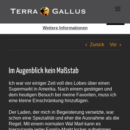
Zum
Cookies helfen auf auf dieser Seite bei der Bereitstellung der
Inhalt
Dienste. Durch die Nutzung dieser Webseite erklären Sie sich
springen
damit einverstanden, dass Cookies gesetzt werden.
Super!
Weitere Informationen
Zurück
Vor
Im Augenblick kein Maßstab
Ich war vor einiger Zeit voll des Lobes über einen
Supermarkt in Amerika. Nach einem gestrigen und
dem heutigen Besuch bei meine Favoriten, muss ich
eine kleine Einschränkung hinzufügen.
Der Laden, der mich in Begeisterung versetzte, war
schon eine Spezialität und eher die Ausnahme als die
Regel. Mit einem normalen Wal Mart kann es
hierzulande jeder Famila-Markt locker aufnehmen,