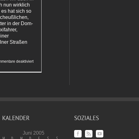
 nun wirklich
 es hat sich so
scheußlichen,
er in der Dom-
ifahrer,
einer
lner Straßen
für
mentare deaktiviert
Der
Regen
in
Maine
war
schöner
KALENDER
SOZIALES
Juni 2005
M
D
M
D
F
S
S