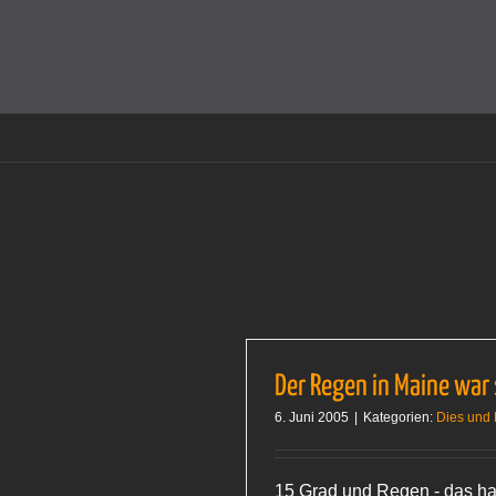
Zum
Inhalt
Cookies helfen auf auf dieser Seite bei der Bereitstellun
springen
Der Regen in Maine war
6. Juni 2005
|
Kategorien:
Dies und
15 Grad und Regen - das hat