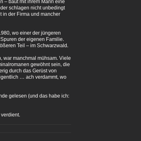
n – baut mit ihrem Mann eine
nder schlagen nicht unbedingt
t in der Firma und mancher
1980, wo einer der jüngeren
 Spuren der eigenen Familie.
rößeren Teil – im Schwarzwald.
ich, war manchmal mühsam. Viele
minalromanen gewöhnt sein, die
ierig durch das Gerüst von
eigentlich … ach verdammt, wo
 Ende gelesen (und das habe ich:
verdient.