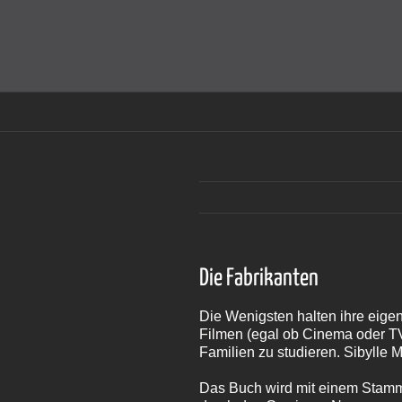
Zum
Inhalt
Cookies helfen auf auf dieser Seite bei der Bereitstellun
springen
Die Fabrikanten
Die Wenigsten halten ihre eigene
Filmen (egal ob Cinema oder TV
Familien zu studieren. Sibylle 
Das Buch wird mit einem Stammb