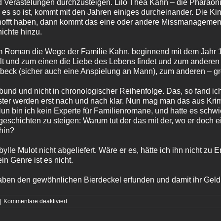
Verästelungen durchzusteigen. Lilo Thea Kahn – die Pharaoni
es so ist, kommt mit den Jahren einiges durcheinander. Die Ki
 erhofft haben, dann kommt das eine oder andere Missmanagemen
ichte hinzu.
rem Roman die Wege der Familie Kahn, beginnend mit dem Jahr 
ilt und zum einen die Liebe des Lebens findet und zum anderen
übeck (sicher auch eine Anspielung an Mann), zum anderen – g
rbund und nicht in chronologischer Reihenfolge. Das, so fand 
ter werden erst nach und nach klar. Nun mag man das aus Kri
Nun bin ich kein Experte für Familienromane, und hatte es schw
schichten zu steigen: Warum tut der das mit der, wo er doch 
hin?
lle Mulot nicht abgeliefert. Wäre er es, hätte ich ihn nicht zu
in Genre ist es nicht.
haben den gewöhnlichen Bierdeckel erfunden und damit ihr Geld 
für
|
Kommentare deaktiviert
Die
Fabrikanten