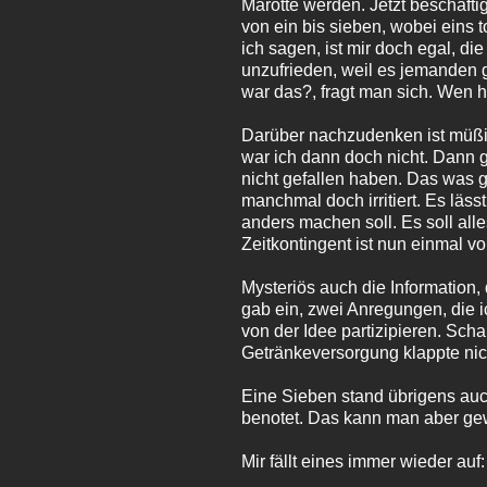
Marotte werden. Jetzt beschäfti
von ein bis sieben, wobei eins t
ich sagen, ist mir doch egal, d
unzufrieden, weil es jemanden g
war das?, fragt man sich. Wen h
Darüber nachzudenken ist müßi
war ich dann doch nicht. Dann g
nicht gefallen haben. Das was g
manchmal doch irritiert. Es läs
anders machen soll. Es soll alle
Zeitkontingent ist nun einmal 
Mysteriös auch die Information
gab ein, zwei Anregungen, die 
von der Idee partizipieren. Sc
Getränkeversorgung klappte nich
Eine Sieben stand übrigens au
benotet. Das kann man aber gew
Mir fällt eines immer wieder au