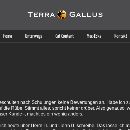
g der Dienste. Durch die Nutzung dieser Webseite erklären Sie sich d
Weitere Informationen
Home
Unterwegs
Cat Content
Mac-Ecke
Kontakt
Geschulten nach Schulungen keine Bewertungen an. Habe ich zu
f die Rübe. Stimmt alles, spricht keiner drüber. Also genauso, wi
nser Kunde -, macht es ein wenig anders.
b ich heute über Herrn H. und Herrn B. schreibe. Das lasse ich m