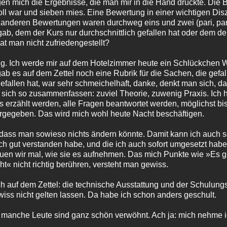
gen mich die Ergebnisse, die man mir in die Hand drückte. Die
oll war und sieben mies. Eine Bewertung in einer wichtigen Diszi
ie anderen Bewertungen waren durchweg eins und zwei (pari, pari
ab, dem der Kurs nur durchschnittlich gefallen hat oder dem der
at man nicht zufriedengestellt?
g. Ich werde mir auf dem Hotelzimmer heute ein Schlückchen 
ab es auf dem Zettel noch eine Rubrik für die Sachen, die gefa
efallen hat, war sehr schmeichelhaft, danke, denkt man sich, das
st sich so zusammenfassen: zuviel Theorie, zuwenig Praxis. Ich 
s erzählt werden, alle Fragen beantwortet werden, möglichst bis
vorgegeben. Das wird mich wohl heute Nacht beschäftigen.
, dass man sowieso nichts ändern könnte. Damit kann ich auch s
ich gut verstanden habe, und die ich auch sofort umgesetzt ha
hauen wir mal, wie sie es aufnehmen. Das mich Punkte wie »Es 
t« nicht richtig berühren, versteht man gewiss.
ch auf dem Zettel: die technische Ausstattung und der Schulu
iss nicht gelten lassen. Da habe ich schon anders geschult.
f: manche Leute sind ganz schön verwöhnt. Ach ja: mich nehme i