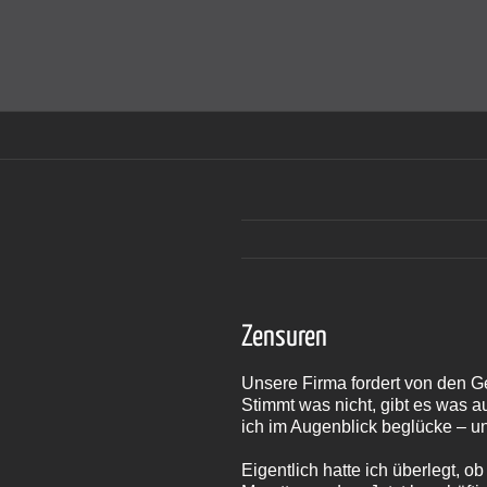
Zum
Inhalt
Cookies helfen auf auf dieser Seite bei der Bereitstellun
springen
Zensuren
Unsere Firma fordert von den 
Stimmt was nicht, gibt es was au
ich im Augenblick beglücke – u
Eigentlich hatte ich überlegt, o