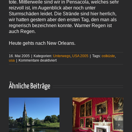
tote. Mittlerweile sind wir in Pensacola, welches sehr
reizvoll ist, im Augenblick aber noch unter
Sturmschäden leidet. Die Strände sind hier herrlich,
wir hatten gestern aber den ersten Tag, den man als
regnerisch bezeichnen konnte. Warmer Regen ist
auch Regen.
Heute gehts nach New Orleans.
16. Mai 2005
|
Kategorien:
Unterwegs
,
USA 2005
|
Tags:
ostküste
,
für
usa
|
Kommentare deaktiviert
Lunch
und
Dinner
Ähnliche Beiträge