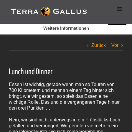
Zum
Cookies helfen auf auf dieser Seite bei der Bereitstellung der
Inhalt
Dienste. Durch die Nutzung dieser Webseite erklären Sie sich
springen
damit einverstanden, dass Cookies gesetzt werden.
Super!
Weitere Informationen
Zurück
Vor
Lunch und Dinner
Essen ist wichtig, gerade wenn man so Touren von
700 Kilometern und mehr an einem Tag hinter sich
bringt, wie wir gestern, so spielt das Essen eine
wichtige Rolle. Das und die vergangenen Tage hinter
den drei Punkten …
Nein, wir sind nicht unterwegs in ein Frühstücks-Loch
gefallen und verhungert. Wir gerieten vielmehr in ein
eine Internetwüste, wo sich keine Verbindung