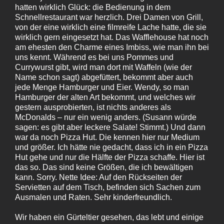
hatten wirklich Glück: die Bedienung in dem
Schnellrestaurant war herzlich. Drei Damen von Grill,
von der eine wirklich eine filmreife Lache hatte, die sie
wirklich gern eingesetzt hat. Das Wafflehouse hat noch
am ehesten den Charme eines Imbiss, wie man ihn bei
uns kennt. Während es bei uns Pommes und
Currywurst gibt, wird man dort mit Waffeln (wie der
Name schon sagt) abgefüttert, bekommt aber auch
jede Menge Hamburger und Eier. Wendy, so man
Hamburger der alten Art bekommt, und welches wir
gestern ausprobierten, ist nichts anderes als
McDonalds – nur ein wenig anders. (Susann würde
sagen: es gibt aber leckere Salate! Stimmt.) Und dann
war da noch Pizza Hut. Die kennen hier nur Medium
und größer. Ich hätte nie gedacht, dass ich in ein Pizza
Hut gehe und nur die Hälfte der Pizza schaffe. Hier ist
das so. Das sind keine Größen, die ich bewältigen
kann. Sorry. Nette Idee: Auf den Rückseiten der
Servietten auf dem Tisch, befinden sich Sachen zum
Ausmalen und Raten. Sehr kinderfreundlich.
Wir haben ein Gürteltier gesehen, das lebt und einige