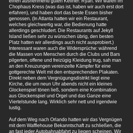
einen ausnehmend guten Kellner: Ryan. Wir waren im
Chophaus Kress (was das ist, haben wir auch erst dort
erfahren), und haben dort das beste Essen bisher
genossen. (In Atlanta hatten wir ein Restaurant,
welches gleichwertig war, die Bedienung hatte
allerdings geschludert. Die Restaurants auf Jekyll
Island ließen sehr zu wünschen übrig, den besten
Platz hatten wir allerdings auch nicht ausprobiert.)
Interessant waren auch die Widersprüche: während
die Massen von Menschen durch die Clubs und Bars
pilgerten, offene und freizügig Kleidung trug, sah man
an den Kreuzungen vereinzelte Kämpfer für eine
gottgerechte Welt mit den entsprechenden Plakaten.
Direkt neben dem Vergnügungsdistrikt liegt eine
Kirche, die um neun Uhr abends nicht ein kleines
Glockenspiel tönen ließ, sondern eine Kombination
aus Glockenspiel und Orgel und das Ganze eine
Viertelstunde lang. Wirklich sehr nett und irgendwie
lustig.
Auf dem Weg nach Orlando hatten wir das Vergnügen
mit dem Wafflehouse Bekanntschaft zu schließen, die
an fast jeder Autobahnabfahrt zu liegen scheinen. Wir