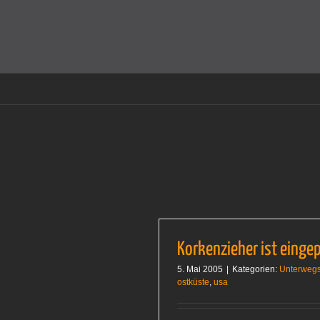
Zum
Inhalt
Cookies helfen auf auf dieser Seite bei der Bereitstellun
springen
Korkenzieher ist einge
5. Mai 2005
|
Kategorien:
Unterweg
ostküste
,
usa