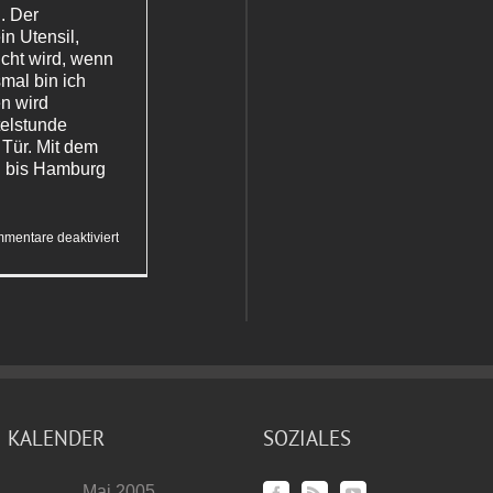
n. Der
in Utensil,
cht wird, wenn
mal bin ich
n wird
telstunde
 Tür. Mit dem
n bis Hamburg
für
mentare deaktiviert
Korkenzieher
ist
eingepackt
KALENDER
SOZIALES
Mai 2005