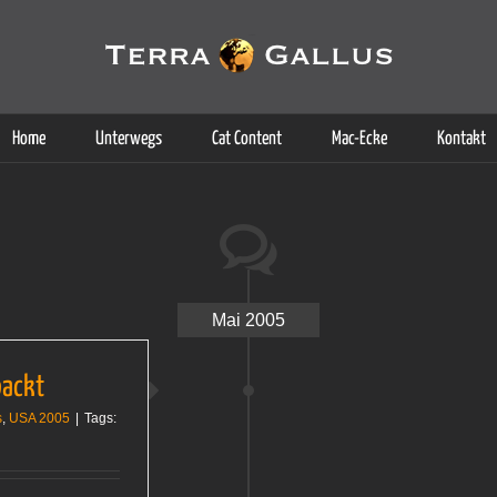
g der Dienste. Durch die Nutzung dieser Webseite erklären Sie sich d
Weitere Informationen
Home
Unterwegs
Cat Content
Mac-Ecke
Kontakt
Mai 2005
packt
s
,
USA 2005
|
Tags: